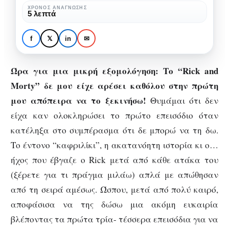
πέντε
ΧΡΌΝΟΣ ΑΝΆΓΝΩΣΗΣ
ΠΡΟΤΆΣΕΙΣ ΣΕΙΡΏΝ
ΣΕΙΡΈΣ
ΤΗΛΕΌΡΑΣΗ
5 λεπτά
καλύτερα
Rick and Morty: Τα
επεισόδια
πέντε καλύτερα
f
𝕏
in
✉
(so
επεισόδια (so far)!
far)!
Ώρα για μια μικρή εξομολόγηση: Το “Rick and
Morty” δε μου είχε αρέσει καθόλου στην πρώτη
μου απόπειρα να το ξεκινήσω!
Θυμάμαι ότι δεν
είχα καν ολοκληρώσει το πρώτο επεισόδιο όταν
κατέληξα στο συμπέρασμα ότι δε μπορώ να τη δω.
Το έντονο “καφριλίκι”, η ακατανόητη ιστορία κι ο…
ήχος που έβγαζε ο Rick μετά από κάθε ατάκα του
(ξέρετε για τι πράγμα μιλάω) απλά με απώθησαν
από τη σειρά αμέσως. Ώσπου, μετά από πολύ καιρό,
αποφάσισα να της δώσω μια ακόμη ευκαιρία
βλέποντας τα πρώτα τρία- τέσσερα επεισόδια για να