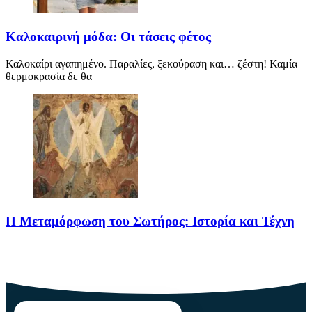
Καλοκαιρινή μόδα: Οι τάσεις φέτος
Καλοκαίρι αγαπημένο. Παραλίες, ξεκούραση και… ζέστη! Καμία
θερμοκρασία δε θα
Η Μεταμόρφωση του Σωτήρος: Ιστορία και Τέχνη
Η Μεταμόρφωση του Σωτήρος: Ιστορία και Έθιμα Στις 6
Αυγούστου