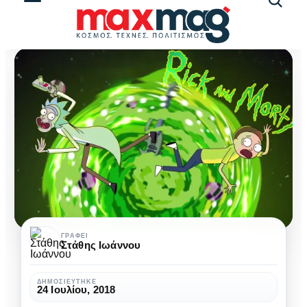
Αναζήτ
άρθρω
Rick
ΓΡΆΦΕΙ
Στάθης Ιωάννου
and
Morty:
ΔΗΜΟΣΙΕΎΤΗΚΕ
24 Ιουλίου, 2018
Τα