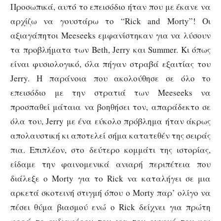
Προσωπικά, αυτό το επεισόδιο ήταν που με έκανε να
αρχίζω να γουστάρω το “Rick and Morty”! Οι
αξιαγάπητοι Meeseeks εμφανίστηκαν για να λύσουν
τα προβλήματα των Beth, Jerry και Summer. Κι όπως
είναι φυσιολογικό, όλα πήγαν στραβά εξαιτίας του
Jerry. Η παράνοια που ακολούθησε σε όλο το
επεισόδιο με την στρατιά των Meeseeks να
προσπαθεί μάταια να βοηθήσει τον, απαράδεκτο σε
όλα του, Jerry με ένα εύκολο πρόβλημα ήταν άκρως
απολαυστική κι αποτελεί σήμα κατατεθέν της σειράς
πια. Επιπλέον, στο δεύτερο κομμάτι της ιστορίας,
είδαμε την φαινομενικά ανιαρή περιπέτεια που
διάλεξε ο Morty για το Rick να καταλήγει σε μια
αρκετά σκοτεινή στιγμή όπου ο Morty παρ’ ολίγο να
πέσει θύμα βιασμού ενώ ο Rick δείχνει για πρώτη