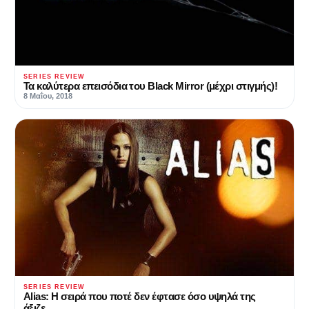
SERIES REVIEW
Τα καλύτερα επεισόδια του Black Mirror (μέχρι στιγμής)!
8 Μαΐου, 2018
SERIES REVIEW
Alias: Η σειρά που ποτέ δεν έφτασε όσο υψηλά της
άξιζε…