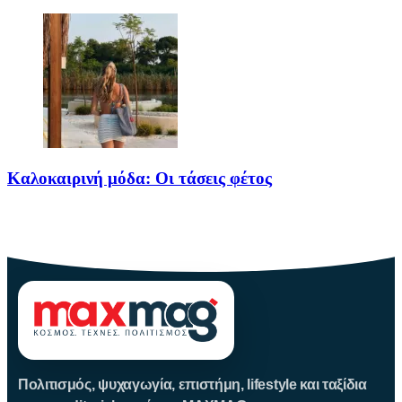
Καλοκαιρινή μόδα: Οι τάσεις φέτος
Καλοκαίρι αγαπημένο. Παραλίες, ξεκούραση και… ζέστη! Καμία
θερμοκρασία δε θα
Πολιτισμός, ψυχαγωγία, επιστήμη, lifestyle και ταξίδια