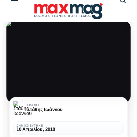
Αναζήτ
άρθρω
A
ΓΡΆΦΕΙ
Στάθης Ιωάννου
Series
of
ΔΗΜΟΣΙΕΎΤΗΚΕ
10 Απριλίου, 2018
Unfortunate