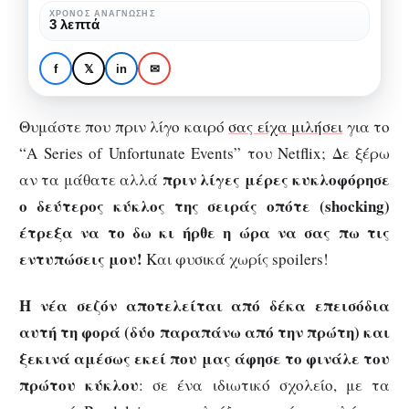
Events:
ΧΡΌΝΟΣ ΑΝΆΓΝΩΣΗΣ
SERIES REVIEW
ΠΡΟΤΆΣΕΙΣ ΣΕΙΡΏΝ
ΤΗΛΕΌΡΑΣΗ
3 λεπτά
Εντυπώσεις
A Series of Unfortunate
για
Events: Εντυπώσεις για
f
𝕏
in
✉
το
το δεύτερο κύκλο!
δεύτερο
Θυμάστε που πριν λίγο καιρό
σας είχα μιλήσει
για το
κύκλο!
“A Series of Unfortunate Events” του Netflix; Δε ξέρω
πριν λίγες μέρες κυκλοφόρησε
αν τα μάθατε αλλά
ο δεύτερος κύκλος της σειράς οπότε (shocking)
έτρεξα να το δω κι ήρθε η ώρα να σας πω τις
εντυπώσεις μου!
Και φυσικά χωρίς spoilers!
Η νέα σεζόν αποτελείται από δέκα επεισόδια
αυτή τη φορά (δύο παραπάνω από την πρώτη) και
ξεκινά αμέσως εκεί που μας άφησε το φινάλε του
πρώτου κύκλου
: σε ένα ιδιωτικό σχολείο, με τα