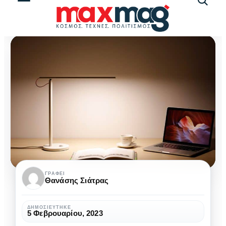
Αναζήτ
άρθρω
Xiaomi
ΓΡΆΦΕΙ
Θανάσης Σιάτρας
Mi
Desk
ΔΗΜΟΣΙΕΎΤΗΚΕ
5 Φεβρουαρίου, 2023
Lamp