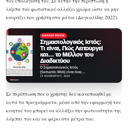
τον υπολογιστή του. Σε αυτήν την περίπτωση η
λάμπα του φωτιστικού αλλάζει χρώμα ώστε να μην
κουράζει τον χρήστη στα μάτια (Δαγκαλίδης 2022).
ΔΙΆΒΑΣΕ ΕΠΊΣΗΣ
Σημασιολογικός Ιστός:
Τι είναι, Πώς Λειτουργεί
και… το Μέλλον του
Διαδικτύου
Ο Σημασιολογικός Ιστός
(Semantic Web) είναι ένας
τρόπος να γίνει το διαδίκτυο πιο
15 ΝΟΕΜΒΡΊΟΥ, 2024
χρήσιμο κάνοντας τα…
Σε περίπτωση που ο χρήστης δεν ικανοποιηθεί με
αυτά τα προγράμματα, μέσα από την εφαρμογή του
κινητού του μπορεί να αλλάξει την φωτεινότητα της
λάμπας του και να φέρει στα μέτρα του.