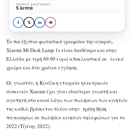
1s:
ΧΡΌΝΟΣ ΑΝΆΓΝΩΣΗΣ
SMART LIVING
ΤΕΧΝΟΛΟΓΊΑ
5 λεπτά
Tο
Xiaomi Mi Desk Lamp
έξυπνο
1s: Tο έξυπνο
f
𝕏
in
✉
φωτιστικό
φωτιστικό γραφείου
γραφείου
Tο πιο έξυπνο φωτιστικό γραφείου της αγοράς,
Xiaomi Mi Desk Lamp 1s είναι διαθέσιμο και στην
Ελλάδα με τιμή 69,90 ευρώ αποκλειστικά σε λευκό
χρώμα και δύο χρόνια εγγύηση.
Ως γνωστόν, η Κινέζικη εταιρεία ηλεκτρικών
συσκευών Xiaomi έχει γίνει ιδιαίτερα γνωστή και
αγαπητή στο κοινό λόγω των πωλήσεων των κινητών
της καθώς βρίσκεται πλέον στην
τρίτη θέση
παγκοσμίως σε πωλήσεις κινητών τηλεφώνων για το
2022 (Τζάνης 2022).