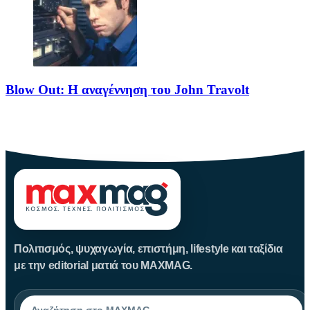
Blow Out: Η αναγέννηση του John Travolt
Το Blow Out θεωρείται από τα κορυφαία νέο-νουαρ πολιτικά
θρίλερ
Πολιτισμός, ψυχαγωγία, επιστήμη, lifestyle και ταξίδια
με την editorial ματιά του MAXMAG.
Αναζήτηση