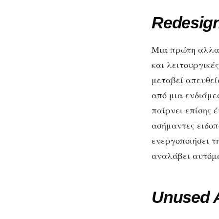
And
Redesign
Μια πρώτη αλλαγ
και λειτουργικές
μεταβεί απευθεί
από μια ενδιάμεσ
παίρνει επίσης 
ασήμαντες ειδοπο
ενεργοποιήσει τ
αναλάβει αυτόμ
Unused 