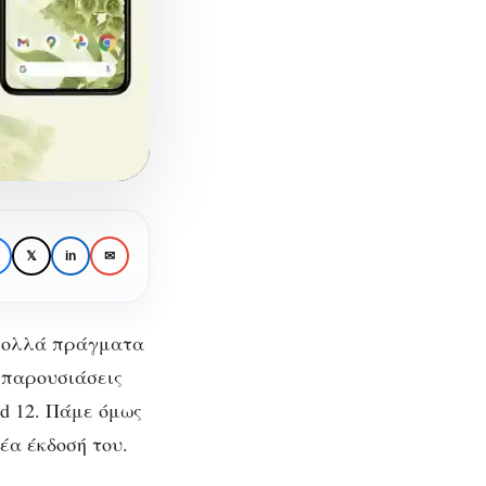
𝕏
in
✉
πολλά πράγματα
ς παρουσιάσεις
id 12. Πάμε όμως
έα έκδοσή του.