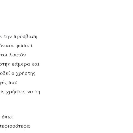
ε την πρόσβαση
ών και φυσικά
τσι λοιπόν
στην κάμερα και
οβεί ο χρήστης
γές που
υς χρήστες να τη
s όπως
 περισσότερα