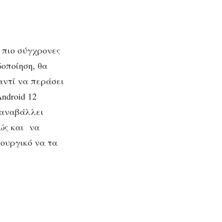
αγές
η
 πιο σύγχρονες
δοποίηση, θα
αντί να περάσει
ndroid 12
α αναβάλλει
θώς και να
τουργικό να τα