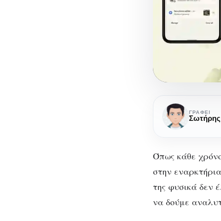
Android
12:
ΓΡΆΦΕΙ
Ποιες
αλλαγές
φέρνει
Όπως κάθε χρόνο
η
στην εναρκτήρια 
νέα
της φυσικά δεν 
έκδοση
να δούμε αναλυτ