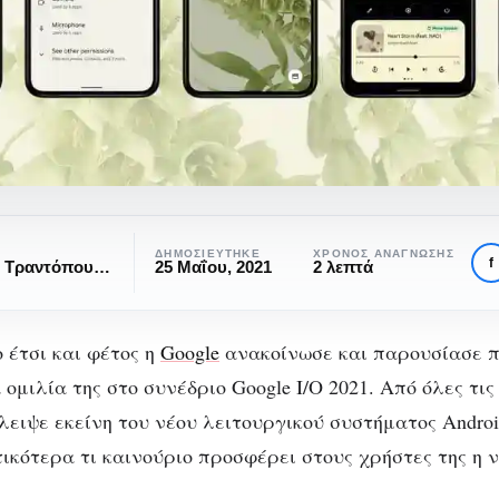
ΔΗΜΟΣΙΕΎΤΗΚΕ
ΧΡΌΝΟΣ ΑΝΆΓΝΩΣΗΣ
f
Σωτήρης Τραντόπουλος
25 Μαΐου, 2021
2 λεπτά
 έτσι και φέτος η
Google
ανακοίνωσε και παρουσίασε 
ομιλία της στο συνέδριο Google I/O 2021. Από όλες τι
έλειψε εκείνη του νέου λειτουργικού συστήματος Andro
ικότερα τι καινούριο προσφέρει στους χρήστες της η ν
SMART LIVING
ΤΕΧΝΟΛΟΓΊΑ