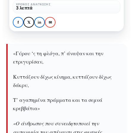
με
«Ελεύθεροι
ΧΡΌΝΟΣ ΑΝΆΓΝΩΣΗΣ
3 λεπτά
την
Πολιορκημένοι»:
Ηλέκτρα
Εργαστήριο Υποκριτικής με
f
𝕏
in
✉
Ελληνικιώτη
την Ηλέκτρα Ελληνικιώτη
«Γύρου ‘ς τη φλόγα, π’ άναψαν και την
ετριγυρίσαν,
Κυττάζουν δίχως κίνημα, κυττάζουν δίχως
δάκρυ,
Τ’ αγαπημένα πράμματα και τα σεμνά
κρεββάτια»
«Ο άνθρωπος που συνειδητοποιεί την
αυτονομία του απέναντι στις φυσικές