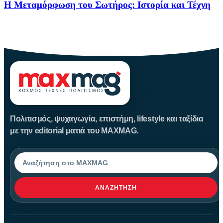
Η Μεταμόρφωση του Σωτήρος: Ιστορία και Τέχνη
Η Μεταμόρφωση του Σωτήρος: Ιστορία και Έθιμα Στις 6
Αυγούστου
Πολιτισμός, ψυχαγωγία, επιστήμη, lifestyle και ταξίδια
με την editorial ματιά του MAXMAG.
Αναζήτηση
ΑΝΑΖΉΤΗΣΗ