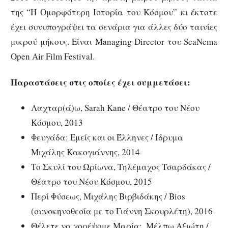
της “Η Ομορφότερη Ιστορία του Κόσμου” κι έκτοτε
έχει συνυπογράψει τα σενάρια για άλλες δύο ταινίες
μικρού μήκους. Είναι Managing Director του SeaNema
Open Air Film Festival.
Παραστάσεις στις οποίες έχει συμμετάσει:
Λαχταρ(ά)ω, Sarah Kane / Θέατρο του Νέου
Κόσμου, 2013
Φευγάδα: Εμείς και οι Έλληνες / Ίδρυμα
Μιχάλης Κακογιάννης, 2014
Το Σκυλί του Ωρίωνα, Τηλέμαχος Τσαρδάκας /
Θέατρο του Νέου Κόσμου, 2015
Περί Φύσεως, Μιχάλης Βιρβιδάκης / Bios
(συνσκηνοθεσία με το Γιάννη Σκουρλέτη), 2016
Θέλετε να χορέψομε Μαρία;, Μέλπω Αξιώτη /