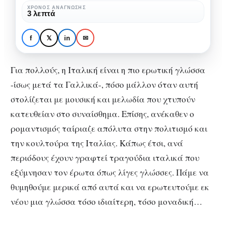
ερωτικά
ΧΡΌΝΟΣ ΑΝΆΓΝΩΣΗΣ
3 λεπτά
ιταλικά
TRACKLISTING
ΜΟΥΣΙΚΉ
τραγούδια
4+1 από τα πιο ερωτικά
f
𝕏
in
✉
ιταλικά τραγούδια
Για πολλούς, η Ιταλική είναι η πιο ερωτική γλώσσα
-ίσως μετά τα Γαλλικά-, πόσο μάλλον όταν αυτή
στολίζεται με μουσική και μελωδία που χτυπούν
κατευθείαν στο συναίσθημα. Επίσης, ανέκαθεν ο
ρομαντισμός ταίριαζε απόλυτα στην πολιτισμό και
την κουλτούρα της Ιταλίας. Κάπως έτσι, ανά
περιόδους έχουν γραφτεί τραγούδια ιταλικά που
εξύμνησαν τον έρωτα όπως λίγες γλώσσες. Πάμε να
θυμηθούμε μερικά από αυτά και να ερωτευτούμε εκ
νέου μια γλώσσα τόσο ιδιαίτερη, τόσο μοναδική…