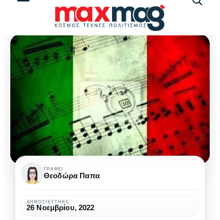
Αναζήτ
άρθρω
4+1
ΓΡΆΦΕΙ
Θεοδώρα Παπα
από
τα
ΔΗΜΟΣΙΕΎΤΗΚΕ
26 Νοεμβρίου, 2022
πιο