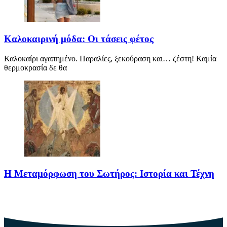
Καλοκαιρινή μόδα: Οι τάσεις φέτος
Καλοκαίρι αγαπημένο. Παραλίες, ξεκούραση και… ζέστη! Καμία
θερμοκρασία δε θα
Η Μεταμόρφωση του Σωτήρος: Ιστορία και Τέχνη
Η Μεταμόρφωση του Σωτήρος: Ιστορία και Έθιμα Στις 6
Αυγούστου