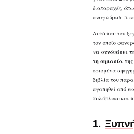
ανθρώπους
διαταραχές, όπω
παρά
αναγνώριση προσ
ανθρ
για
διαγνώσεις
Αυτό που τον ξε
τον οποίο φανερ
να συνδυάσει τ
τη σημασία της
ορισμένα αφηγημ
βιβλία του παρα
αγαπηθεί από εκ
πολύπλοκο και π
1.
Ξυπν