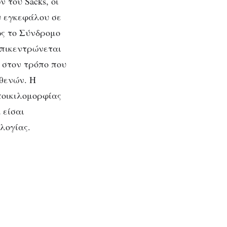
 του Sacks, οι
υ εγκεφάλου σε
ως το Σύνδρομο
 επικεντρώνεται
ι στον τρόπο που
θενών. Η
ποικιλομορφίας
 είσαι
λογίας.