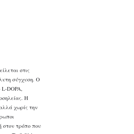
είλεται στις
λυτη σύγχυση. Ο
ο L-DOPA,
οσηλείας. Η
 αλλά χωρίς την
θρωποι
ή στον τρόπο που