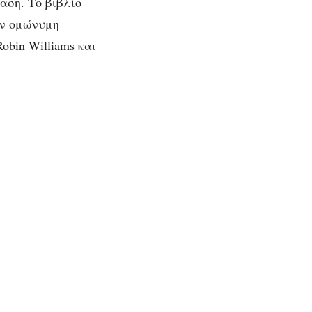
αση. Το βιβλίο
ην ομώνυμη
bin Williams και