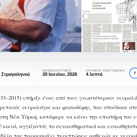
ΔΗΜΟΣΙΕΎΤΗΚΕ
ΧΡΌΝΟΣ ΑΝΆΓΝΩΣΗΣ
f
α Στραγαληνού
20 Ιουνίου, 2026
4 λεπτά
(1933–2015) υπήρξε ένας από τους γνωστότερους νευρολ
ρετανός νευρολόγος και φυσιοδίφης, που σπούδασε στ
στη Νέα Υόρκη, κατάφερε να κάνει την επιστήμη του 
ΒΙΒΛΊΟ
ΒΙΒΛΙΟΛΊΣΤΕΣ
ΒΙΒΛΙΟΠΡΟΤΆΣΕΙΣ
ύ κοινό, αγγίζοντάς το συναισθηματικά και ευαισθητοπ
ιβλία του νευρολόγου Ol
ιβλία του παρουσιάζει περιπτώσεις ασθενών με νευρο