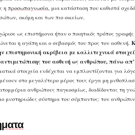
,
Sacks που έγραφε για
ς η
προσωπαγνωσία
, μια κατάσταση που καθιστά σχεδ
ώπων, ακόμη και των πιο οικείων.
ώπους, παρά για διαγν
χώρισε ως επιστήμονα ήταν ο ποιητικός τρόπος γραφής
Κ
ώνεται η αγάπη και ο σεβασμός του προς τον ασθενή.
ην επιστημονική ακρίβεια με καλλιτεχνικά στοιχεί
 αντιμετώπισης του ασθενή ως ανθρώπου, πάνω απ’
ατικά στοιχεία ενδέχεται να εμπλουτίζονται για λόγο
μένουν στο μεγαλύτερο μέρος τους έργα μη μυθοπλασί
ατομμύρια ανθρώπους παγκοσμίως, διαδίδοντας τη γνώ
ιο μυστηριώδες σύστημα του σύμπαντος: τον ανθρώπιν
ήματα