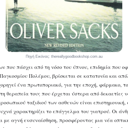
Πηγή Εικόνας: thereallygoodbookshop.com.au
ν που πάσχει από τη νόσο του ύπνου, επιδημία που οφ
 Παγκοσμίου Πολέμου, βρίσκεται σε κατατονία και από
 χορηγεί ένα πρωτοποριακό, για την εποχή, φάρμακο, τ
τη θεραπεία τους που έρχεται ύστερα από δεκαετίες ν
προσωπικού ταξιδιού των ασθενών είναι επιστημονική,
υχνά χαρακτηρίζει το επάγγελμα του γιατρού. Οι άν
ι με αγνή ενσυναίσθηση, προσφέροντας μια νέα οπτικ