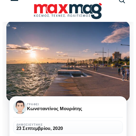
Αναζήτ
άρθρω
Η
ΓΡΆΦΕΙ
Κωνσταντίνος Μουράτης
προκυμαία
της
ΔΗΜΟΣΙΕΎΤΗΚΕ
23 Σεπτεμβρίου, 2020
Θεσσαλονίκης