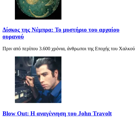
Δίσκος της Νέμπρα: Το μυστήριο του αρχαίου
ουρανού
Πριν από περίπου 3.600 χρόνια, άνθρωποι της Εποχής του Χαλκού
Blow Out: Η αναγέννηση του John Travolt
Το Blow Out θεωρείται από τα κορυφαία νέο-νουαρ πολιτικά
θρίλερ