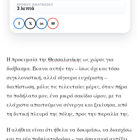
ως
ΧΡΌΝΟΣ ΑΝΆΓΝΩΣΗΣ
ΒΙΒΛΊΟ
3 λεπτά
χώρος
Η προκυμαία της
για
Θεσσαλονίκης ως
f
𝕏
in
✉
διάβασμα
χώρος για διάβασμα
Η προκυμαία της
Θεσσαλονίκης
ως χώρος για
διάβασμα. Έκανα αυτήν την – ίσως όχι και τόσο
συγκλονιστική, αλλά σίγουρα ευχάριστη –
διαπίστωση, μόλις τις τελευταίες μέρες, όταν πήρα
το ποδήλατο μου, ένα μικρό σακίδιο ώμου, με τα
ελάχιστα απαιτούμενα σύνεργα και ξεκίνησα, από
τη δυτική πλευρά της πόλης, προς την παραλία της.
Η αλήθεια είναι ότι ήθελα να δοκιμάσω, να διασχίσω
και το νέο ποδηλατοδρόμο – για όσο καιρό αντέξει