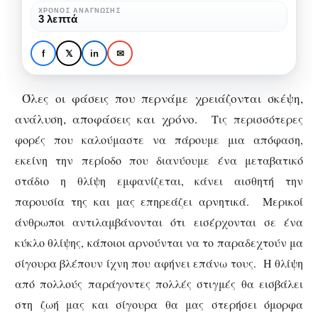
ΧΡΌΝΟΣ ΑΝΆΓΝΩΣΗΣ
3 λεπτά
ΑΨΥΧΟΛΌΓΗΤΑ
Φλερτάροντας με τη
f
𝕏
in
✉
θλίψη
Όλες οι φάσεις που περνάμε χρειάζονται σκέψη,
ανάλυση, αποφάσεις και χρόνο.
Τις περισσότερες
φορές που καλούμαστε να πάρουμε μια απόφαση,
εκείνη την περίοδο που διανύουμε ένα μεταβατικό
στάδιο η θλίψη εμφανίζεται, κάνει αισθητή την
παρουσία της και μας επηρεάζει αρνητικά. Μερικοί
άνθρωποι αντιλαμβάνονται ότι εισέρχονται σε ένα
κύκλο θλίψης, κάποιοι αρνούνται να το παραδεχτούν μα
σίγουρα βλέπουν ίχνη που αφήνει επάνω τους.
Η θλίψη
από πολλούς παράγοντες πολλές στιγμές θα εισβάλει
στη ζωή μας και σίγουρα θα μας στερήσει όμορφα