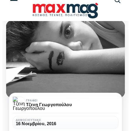
Αναζήτ
άρθρω
Φλερτάροντας
ΓΡΆΦΕΙ
Τζενη Γεωργοπούλου
με
τη
ΔΗΜΟΣΙΕΎΤΗΚΕ
16 Νοεμβρίου, 2016
θλίψη