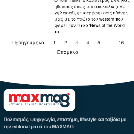
O Tom Hanks, ο καλύτερος Έλληνας
ηθοποιός όπως τον αποκαλώ (εγώ
γέλασα!), επιστρέφει στις οθόνες
μας με το πρώτο του western που
φέρει τον τίτλο ‘News of the World’,
το…
Προηγουμενο
1
2
3
4
5
…
16
Επομενο
123123123
Πολιτισμός, ψυχαγωγία, επιστήμη, lifestyle και ταξίδια με
την editorial ματιά του MAXMAG.