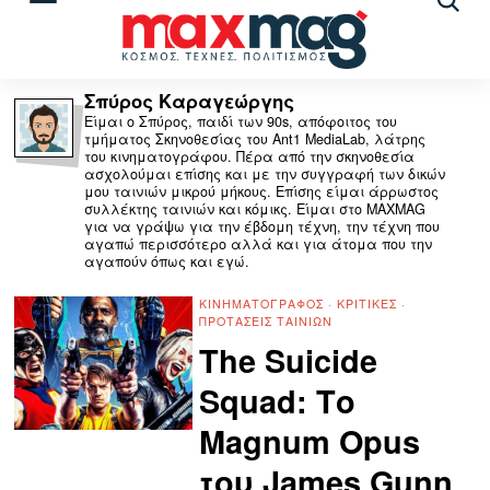
Αναζ
άρθρ
Σπύρος Καραγεώργης
Είμαι ο Σπύρος, παιδί των 90s, απόφοιτος του
τμήματος Σκηνοθεσίας του Ant1 MediaLab, λάτρης
του κινηματογράφου. Πέρα από την σκηνοθεσία
ασχολούμαι επίσης και με την συγγραφή των δικών
μου ταινιών μικρού μήκους. Επίσης είμαι άρρωστος
συλλέκτης ταινιών και κόμικς. Είμαι στο MAXMAG
για να γράψω για την έβδομη τέχνη, την τέχνη που
αγαπώ περισσότερο αλλά και για άτομα που την
αγαπούν όπως και εγώ.
ΚΙΝΗΜΑΤΟΓΡΆΦΟΣ
·
ΚΡΙΤΙΚΈΣ
·
ΠΡΟΤΆΣΕΙΣ ΤΑΙΝΙΏΝ
The Suicide
Squad: Το
Magnum Opus
του James Gunn