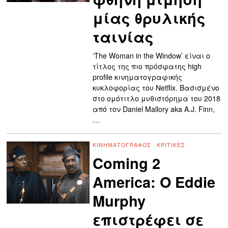
μίας θρυλικής
ταινίας
‘The Woman in the Window’ είναι ο
τίτλος της πιο πρόσφατης high
profile κινηματογραφικής
κυκλοφορίας του Netflix. Βασισμένo
στο ομότιτλο μυθιστόρημα του 2018
από τον Daniel Mallory aka A.J. Finn,
…
ΚΙΝΗΜΑΤΟΓΡΆΦΟΣ
·
ΚΡΙΤΙΚΈΣ
Coming 2
America: O Eddie
Murphy
επιστρέφει σε