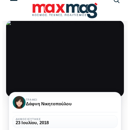
Αναζήτ
άρθρω
4
ΓΡΆΦΕΙ
Δάφνη Νικητοπούλου
ελληνικά
νησιά
ΔΗΜΟΣΙΕΎΤΗΚΕ
23 Ιουλίου, 2018
που