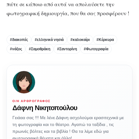
πάτε σε κάποιο από αυτά να απολαύσετε την
φωτογραφική δημιουργία, που θα σας προσφέρουν !
#διακοπές
#ελληνικά νησιά
#καλοκαίρι
#Κέρκυρα
#νάξος
#Σαμοθράκη
#Σαντορίνη
#Φωτογραφία
Ο/Η ΑΡΘΡΟΓΡΆΦΟΣ
Δάφνη Νικητοπούλου
Γειάαα σας !!! Με λένε Δάφνη ασχολούμαι ερασιτεχνικά με
τη φωτογραφία και το θέατρο. Αγαπώ τα ταξίδια , τις
πρωινές βόλτες και τα βιβλία ! Θα τα λέμε εδώ για
φωτογραφικά θέματα και άλλα!