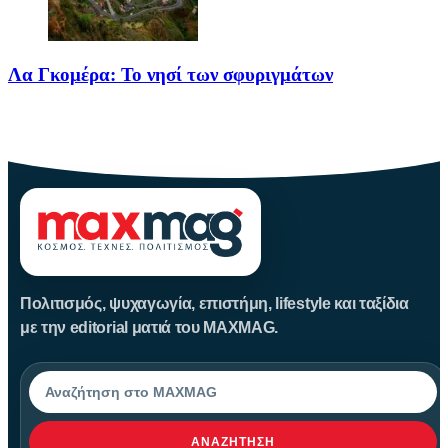
Λα Γκομέρα: Το νησί των σφυριγμάτων
Πηγή: media.houseandgarden.co.ukΜακριά από τα πολύβουα
θέρετρα και τις κοσμοπολίτικες εικόνες
Πολιτισμός, ψυχαγωγία, επιστήμη, lifestyle και ταξίδια
με την editorial ματιά του MAXMAG.
Αναζήτηση
ΑΝΑΖΉΤΗΣΗ