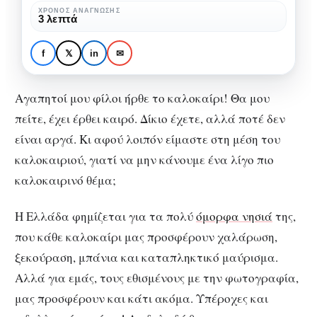
αξίζει
ΧΡΌΝΟΣ ΑΝΆΓΝΩΣΗΣ
GUIDE
ΦΩΤΟΓΡΑΦΊΑ
3 λεπτά
να
4 ελληνικά νησιά που
φωτογραφίσεις!
αξίζει να
f
𝕏
in
✉
φωτογραφίσεις!
Αγαπητοί μου φίλοι ήρθε το καλοκαίρι! Θα μου
πείτε, έχει έρθει καιρό. Δίκιο έχετε, αλλά ποτέ δεν
είναι αργά. Κι αφού λοιπόν είμαστε στη μέση του
καλοκαιριού, γιατί να μην κάνουμε ένα λίγο πιο
καλοκαιρινό θέμα;
Η Ελλάδα φημίζεται για τα πολύ
όμορφα νησιά
της,
που κάθε καλοκαίρι μας προσφέρουν χαλάρωση,
ξεκούραση, μπάνια και καταπληκτικό μαύρισμα.
Αλλά για εμάς, τους εθισμένους με την φωτογραφία,
μας προσφέρουν και κάτι ακόμα. Υπέροχες και