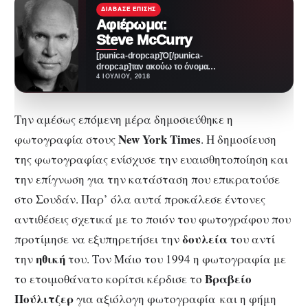
ΔΙΆΒΑΣΕ ΕΠΊΣΗΣ
Αφιέρωμα:
Steve McCurry
[punica-dropcap]Ό[/punica-
dropcap]ταν ακούω το όνομα
Steve McCurry μου έρχονται
4 ΙΟΥΛΊΟΥ, 2018
εικόνες στο μυαλό οι οποίες με
ταξιδεύουν. Εικόνες…
Την αμέσως επόμενη μέρα δημοσιεύθηκε η
New York Times
φωτογραφία στους
. Η δημοσίευση
της φωτογραφίας ενίσχυσε την ευαισθητοποίηση και
την επίγνωση για την κατάσταση που επικρατούσε
στο Σουδάν. Παρ’ όλα αυτά προκάλεσε έντονες
αντιθέσεις σχετικά με το ποιόν του φωτογράφου που
δουλεία
προτίμησε να εξυπηρετήσει την
του αντί
ηθική
την
του. Τον Μάιο του 1994 η φωτογραφία με
Βραβείο
το ετοιμοθάνατο κορίτσι κέρδισε το
Πούλιτζερ
για αξιόλογη φωτογραφία και η φήμη