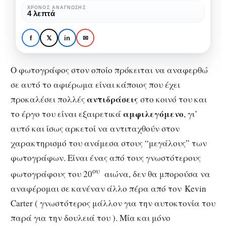
Kevin
ΧΡΌΝΟΣ ΑΝΆΓΝΩΣΗΣ
ΦΩΤΟΓΡΑΦΊΑ
4 λεπτά
Carter
Αφιέρωμα σε
“μεγάλους”
f
𝕏
in
✉
φωτογράφους: Kevin
Carter
Ο φωτογράφος στον οποίο πρόκειται να αναφερθώ
σε αυτό το αφιέρωμα είναι κάποιος που έχει
αντιδράσεις
προκαλέσει πολλές
στο κοινό του και
αμφιλεγόμενο
το έργο του είναι εξαιρετικά
, γι’
αυτό και ίσως αρκετοί να αντιταχθούν στον
χαρακτηρισμό του ανάμεσα στους “μεγάλους” των
φωτογράφων. Είναι ένας από τους γνωστότερους
ου
φωτογράφους του 20
αιώνα, δεν θα μπορούσα να
αναφέρομαι σε κανέναν άλλο πέρα από τον Kevin
Carter ( γνωστότερος μάλλον για την αυτοκτονία του
παρά για την δουλειά του ). Μία και μόνο