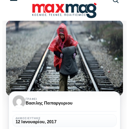
Αναζήτ
άρθρω
Παγιδευμένοι
ΓΡΆΦΕΙ
Βασιλης Παπαργυριου
ανάμεσα
σε
ΔΗΜΟΣΙΕΎΤΗΚΕ
12 Ιανουαρίου, 2017
δύο