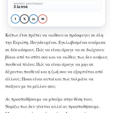
κόσμους
ΧΡΌΝΟΣ ΑΝΆΓΝΩΣΗΣ
ΚΟΙΝΩΝΊΑ
ΠΟΛΙΤΙΣΜΌΣ
3 λεπτά
και
Παγιδευμένοι ανάμεσα
δύο
σε δύο κόσμους και δύο
f
𝕏
in
✉
εποχές
εποχές
Κάπως έτσι πρέπει να νιώθουν οι πρόσφυγες σε όλη
την Ευρώπη. Παγιδευμένοι. Εγκλωβισμένοι ανάμεσα
σε δύο κόσμους. Πώς να είναι άραγε να σε διώχνουν
βίαια από το σπίτι σου και να νιώθεις πως δεν ανήκεις
πουθενά πλέον; Πώς να είναι άραγε να μην σε
δέχονται πουθενά και η ζωή σου να εξαρτάται από
άλλους; Ποιοι είναι αυτοί και πως τολμάνε να
παίζουν με το μέλλον σου;
Ας προσπαθήσουμε να μπούμε στην θέση τους.
Νομίζω πως δεν γίνεται αλλά ας προσπαθήσουμε.