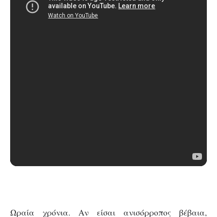
Ωραία χρόνια. Αν είσαι ανισόρροπος βέβαια,