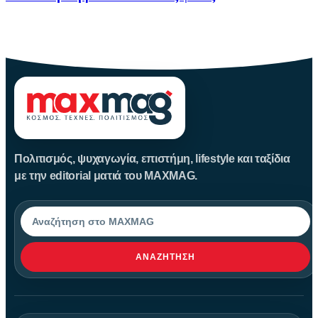
Καλοκαίρι αγαπημένο. Παραλίες, ξεκούραση και… ζέστη! Καμία
θερμοκρασία δε θα
Πολιτισμός, ψυχαγωγία, επιστήμη, lifestyle και ταξίδια
με την editorial ματιά του MAXMAG.
Αναζήτηση
ΑΝΑΖΉΤΗΣΗ