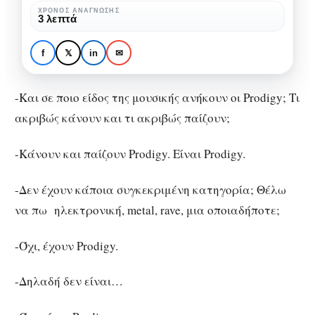
πάντα
ΧΡΌΝΟΣ ΑΝΆΓΝΩΣΗΣ
3 λεπτά
Firestarter
ΜΟΥΣΙΚΉ
ΠΡΟΣΩΠΙΚΆ
Keith Flint – Για πάντα
f
𝕏
in
✉
Firestarter
-Και σε ποιο είδος της μουσικής ανήκουν οι Prodigy; Τι
ακριβώς κάνουν και τι ακριβώς παίζουν;
-Κάνουν και παίζουν Prodigy. Είναι Prodigy.
-Δεν έχουν κάποια συγκεκριμένη κατηγορία; Θέλω
να πω ηλεκτρονική, metal, rave, μια οποιαδήποτε;
-Όχι, έχουν Prodigy.
-Δηλαδή δεν είναι…