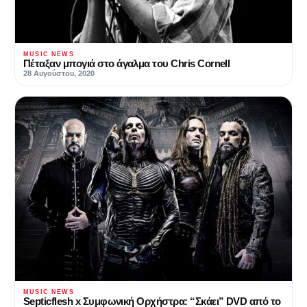
MUSIC NEWS
Πέταξαν μπογιά στο άγαλμα του Chris Cornell
28 Αυγούστου, 2020
MUSIC NEWS
Septicflesh x Συμφωνική Ορχήστρα: “Σκάει” DVD από το