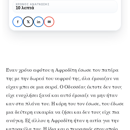
ζωή
ΧΡΌΝΟΣ ΑΝΆΓΝΩΣΗΣ
NEXT CHAPTER
ΣΠΟΥΔΑΊΑ ΓΥΝΑΊΚΑ
10 λεπτά
ή
Κεφάλαιο 9: Παραμύθι
ζωή
στη ζωή ή ζωή στο
f
𝕏
in
✉
στο
παραμύθι;
παραμύθι;
Έναν χρόνο αφότου η Αφροδίτη έσωσε τον πατέρα
της με την δωρεά του νεφρού της, όλα έμοιαζαν να
είχαν μπει σε μια σειρά. Ο Οδυσσέας έκτοτε δεν τους
είχε ενοχλήσει ξανά και αυτό έμοιαζε να μην ήταν
καν στα πλάνα του. Η κόρη του τον έσωσε, του έδωσε
μια δεύτερη ευκαιρία να ζήσει και δεν τους είχε πια
ανάγκη. Εξ άλλου η Αφροδίτη ήταν η αιτία για την
κατρακύλα του. Η ίδια και ο πειρασμός στον οποίο