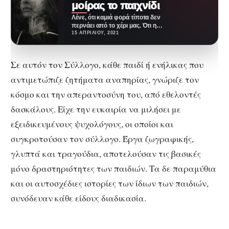
μοίρας το παιχνίδι
Λένε, ότι καμιά φορά τίποτα δεν
περνάει από το χέρι μας. Ότι η
μοίρα, η ζωή,…
15 ΑΠΡΙΛΊΟΥ, 2021
Σε αυτόν τον Σύλλογο, κάθε παιδί ή ενήλικας που
αντιμετώπιζε ζητήματα αναπηρίας, γνώριζε τον
κόσμο και την απεραντοσύνη του, από εθελοντές
δασκάλους. Είχε την ευκαιρία να μιλήσει με
εξειδικευμένους ψυχολόγους, οι οποίοι και
συγκροτούσαν τον σύλλογο. Έργα ζωγραφικής,
γλυπτά και τραγούδια, αποτελούσαν τις βασικές
μόνο δραστηριότητες των παιδιών. Τα δε παραμύθια
και οι αυτοσχέδιες ιστορίες των ίδιων των παιδιών,
συνόδευαν κάθε είδους διαδικασία.