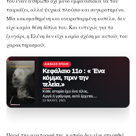
του έναν άνθρωπο όχι μόνο εμφανισιακά να του
ταιριάζει, αλλά ψυχικά πλούσιο και συγκροτημένο.
Μία κακομαθημένη και ονειροπαρμένη κοπέλα, δεν
είχε καμία θέση δίπλα του. Και ευτυχώς για το
ζευγάρι, η Ελένη δεν είχε καμία σχέση με αυτούς του
χαρακτηρισμούς.
ΔΙΆΒΑΣΕ ΕΠΊΣΗΣ
Κεφάλαιο 11ο : « Ένα
κόμμα, πριν την
τελεία.»
Κάθε ιστορία έχει ένα τέλος.
Αργά ή γρήγορα, αυτό έρχεται.
Και φέρνει μαζί του μηνύματα,
15 ΜΑΪ́ΟΥ, 2021
διδάγματα,…
Παρά την ανατροφή της, η οποία δεν είχε στερηθεί