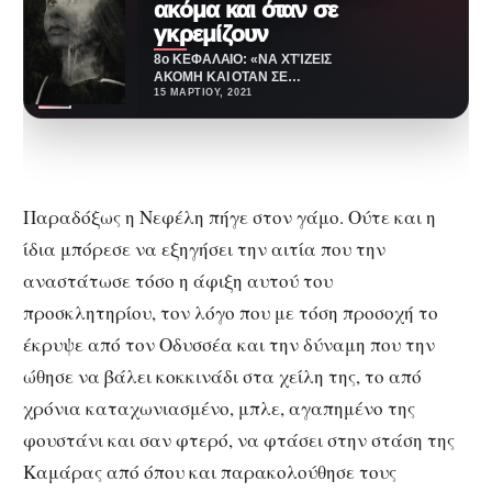
ακόμα και όταν σε
γκρεμίζουν
8ο ΚΕΦΑΛΑΙΟ: «ΝΑ ΧΤΊΖΕΙΣ
ΑΚΟΜΗ ΚΑΙ ΟΤΑΝ ΣΕ
ΓΚΡΕΜΙΖΟΥΝ» Ζούσαν
15 ΜΑΡΤΊΟΥ, 2021
επιτέλους ευτυχισμένοι, μετά
από πολλά εμπόδια…
Παραδόξως η Νεφέλη πήγε στον γάμο. Ούτε και η
ίδια μπόρεσε να εξηγήσει την αιτία που την
αναστάτωσε τόσο η άφιξη αυτού του
προσκλητηρίου, τον λόγο που με τόση προσοχή το
έκρυψε από τον Οδυσσέα και την δύναμη που την
ώθησε να βάλει κοκκινάδι στα χείλη της, το από
χρόνια καταχωνιασμένο, μπλε, αγαπημένο της
φουστάνι και σαν φτερό, να φτάσει στην στάση της
Καμάρας από όπου και παρακολούθησε τους