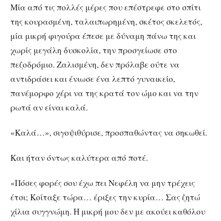
Μία από τις πολλές μέρες που επέστρεφε στο σπίτι
της κουρασμένη, ταλαιπωρημένη, σκέτος σκελετός,
μία μικρή φιγούρα έπεσε με δύναμη πάνω της και
χωρίς μεγάλη δυσκολία, την προσγείωσε στο
πεζοδρόμιο. Ζαλισμένη, δεν πρόλαβε ούτε να
αντιδράσει και ένιωσε ένα λεπτό γυναικείο,
πανέμορφο χέρι να της κρατά τον ώμο και να την
ρωτά αν είναι καλά.
«Καλά…», σιγοψιθύρισε, προσπαθώντας να σηκωθεί.
Και ήταν όντως καλύτερα από ποτέ.
«Πόσες φορές σου έχω πει Νεφέλη να μην τρέχεις
έτσι; Κοίταξε τώρα… έριξες την κυρία… Σας ζητώ
χίλια συγγνώμη. Η μικρή μου δεν με ακούει καθόλου