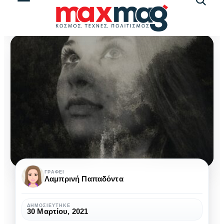
Αναζήτ
άρθρω
Κεφάλαιο
ΓΡΆΦΕΙ
Λαμπρινή Παπαδόντα
9:
Παραμύθι
ΔΗΜΟΣΙΕΎΤΗΚΕ
30 Μαρτίου, 2021
στη