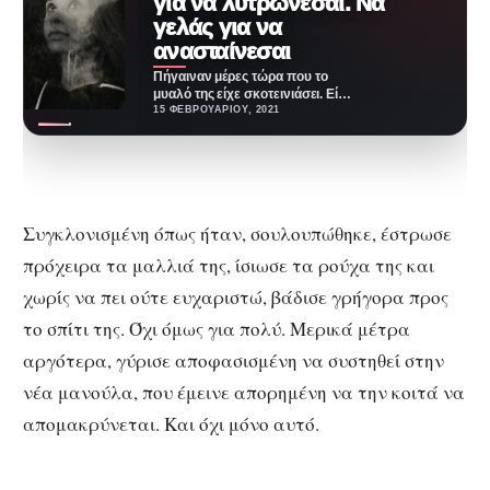
για να λυτρώνεσαι. Να
γελάς για να
ανασταίνεσαι
Πήγαιναν μέρες τώρα που το
μυαλό της είχε σκοτεινιάσει. Είχε
πάρει φωτιά και δεν ημέρευε
15 ΦΕΒΡΟΥΑΡΊΟΥ, 2021
με…
Συγκλονισμένη όπως ήταν, σουλουπώθηκε, έστρωσε
πρόχειρα τα μαλλιά της, ίσιωσε τα ρούχα της και
χωρίς να πει ούτε ευχαριστώ, βάδισε γρήγορα προς
το σπίτι της. Όχι όμως για πολύ. Μερικά μέτρα
αργότερα, γύρισε αποφασισμένη να συστηθεί στην
νέα μανούλα, που έμεινε απορημένη να την κοιτά να
απομακρύνεται. Και όχι μόνο αυτό.