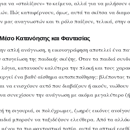
 για να «στολίζουν» το κείμενο, αλλά για να μιλήσουν
λος των εικονογρά
ιών. Πώς καταφέρνουν, όμως, αυτά τα σκίτσα να διαμ
ν μας αναγνωστών και τι ρόλο παίζουν, τελικά, στην 
 Μέσο Κατανόησης και Φαντασίας
ην απλή ανάγνωση, η εικονογράφηση αποτελεί ένα πα
ν απογείωση της παιδικής σκέψης. Όταν τα παιδιά συν
τα λόγια, κατανοούν καλύτερα την πλοκή και τους χαρα
ουργεί ένα βαθύ αίσθημα αυτοπεποίθησης: βλέποντας τ
αι να ενισχύουν αυτό που διαβάζουν ή ακούν, νιώθουν 
 να συνεχίσουν την ανάγνωση με ακόμα μεγαλύτερο ζή
ή τη σιγουριά, οι πολύχρωμες, ζωηρές εικόνες ανοίγο
αιδιά μπορούν να ταξιδέψουν ελεύθερα. Από τα αλλό
μέχρι τα πιο φανταστικά τοπία, αυτά τα οπτικά ερεθ