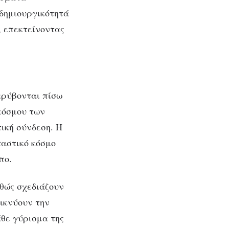
 δημιουργικότητά
, επεκτείνοντας
κρύβονται πίσω
κόσμου των
ική σύνδεση. Η
ταστικό κόσμο
πο.
θώς σχεδιάζουν
ικνύουν την
άθε γύρισμα της