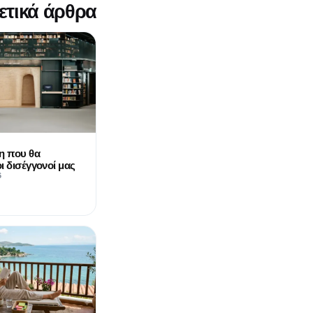
ετικά άρθρα
η που θα
ι δισέγγονοί μας
6