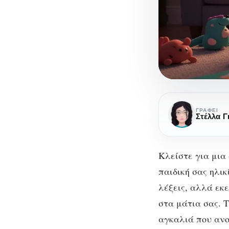
Ο
μαγικός
ΓΡΆΦΕΙ
Στέλλα 
κόσμος
της
εικονογράφ
Κλείστε για μια
και
παιδική σας ηλικ
Ο
ο
λέξεις, αλλά εκ
ρόλος
στα μάτια σας. Τ
ε
των
αγκαλιά που ανο
εικονογράφ