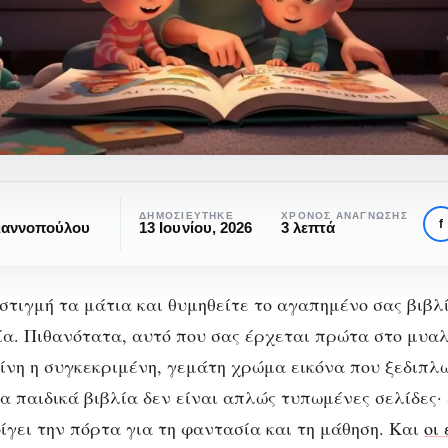
ΔΗΜΟΣΙΕΎΤΗΚΕ
ΧΡΌΝΟΣ ΑΝΆΓΝΩΣΗΣ
f
Γιαννοπούλου
13 Ιουνίου, 2026
3 λεπτά
ησης
 στιγμή τα μάτια και θυμηθείτε το αγαπημένο σας βιβλ
ία. Πιθανότατα, αυτό που σας έρχεται πρώτα στο μυαλό
ΒΙΒΛΊΟ
ΠΑΙΔΙΚΌ ΒΙΒΛΊΟ
 μαγικός κόσμος τ
είνη η συγκεκριμένη, γεμάτη χρώμα εικόνα που ξεδιπ
α παιδικά βιβλία δεν είναι απλώς τυπωμένες σελίδες· 
ικονογράφησης και
ίγει την πόρτα για τη φαντασία και τη μάθηση. Και
οι
ων