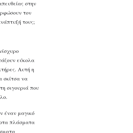
 απευθείας στην
φων
ορφώσουν τον
ανάπτυξή τους;
νίσχυρο
δυάζουν εύκολα
κτήρες. Αυτή η
α σκίτσα να
τη σιγουριά που
λο.
υν έναν μαγικό
κοτα πλάσματα
ίσματα