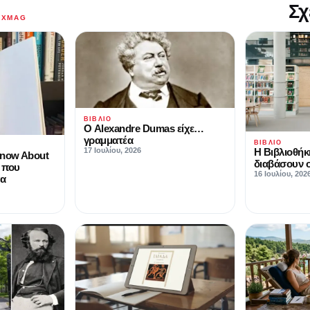
Σχ
AXMAG
ΒΙΒΛΊΟ
Ο Alexandre Dumas είχε…
γραμματέα
ΒΙΒΛΊΟ
Η Βιβλιοθήκ
17 Ιουλίου, 2026
Know About
διαβάσουν ο
 που
16 Ιουλίου, 202
γα