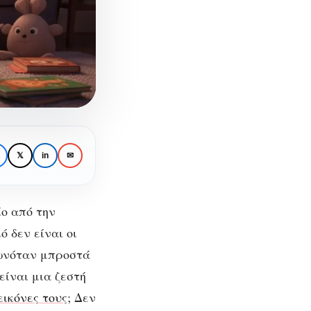
𝕏
in
✉
ίο από την
 δεν είναι οι
ης
λωνόταν μπροστά
είναι μια ζεστή
 ο
 εικόνες τους
; Δεν