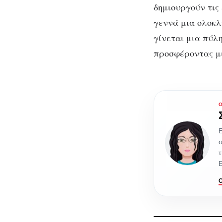
δημιουργούν τις
γεννά μια ολοκλ
γίνεται μια πύλ
προσφέροντας μι
Ε
σ
τ
Ε