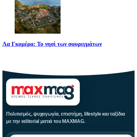
Λα Γκομέρα: Το νησί των σφυριγμάτων
Πηγή: media.houseandgarden.co.ukΜακριά από τα πολύβουα
θέρετρα και τις κοσμοπολίτικες εικόνες
Πολιτισμός, ψυχαγωγία, επιστήμη, lifestyle και ταξίδια
με την editorial ματιά του MAXMAG.
Αναζήτηση