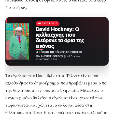
ή ο ταύρος.
ΔΙΆΒΑΣΕ ΕΠΊΣΗΣ
David Hockney: Ο
καλλιτέχνης που
διεύρυνε τα όρια της
εικόνας
Ο κόσμος της τέχνης αποχαιρετά
τον David Hockney (1937–2026)
Ο κόσμος της τέχνης θρηνεί την
13 ΙΟΥΛΊΟΥ, 2026
απώλεια…
Το άγαλμα του Ποσειδώνα του Τέλντε είναι ένα
αξιοθαύμαστο δημιούργημα που προβάλει μέσα από
την θάλασσα όταν επικρατεί νηνεμία. Μάλιστα, το
συγκεκριμένο θαλάσσιο άγαλμα είναι γνωστό πως
εμφανίζεται και χάνεται ανάλογα, μέσα στη
θάλασσα, χαρίζοντάς μας υπέροχες εικόνες. Ως φόρο