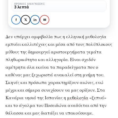
στα
ΧΡΌΝΟΣ ΑΝΆΓΝΩΣΗΣ
ΠΟΛΙΤΙΣΜΌΣ
ΤΈΧΝΗ
3 λεπτά
Κανάρια
Το άγαλμα του
νησιά
Ποσειδώνα στα
f
𝕏
in
✉
Κανάρια νησιά
Δεν υπάρχει αμφιβολία πως η ελληνική μυθολογία
εμπνέει καλλιτέχνες και μέσα από τους πολύπλοκους
μύθους της δημιουργεί αριστουργήματα γεμάτα
πληθωρικότητα και αλληγορία. Είναι σχεδόν
αμέτρητα όλα εκείνα τα παραδείγματα που ο
καθένας μας ξεχωριστά ανακαλεί στη μνήμη του.
Σκηνές και πρόσωπα χαρακτηρίζουν αιώνες, ενώ
μέχρι και σήμερα συνεχίσουν να μας ορίζουν. Στα
Κανάρια νησιά της Ισπανίας η
μυθολογία
«ξυπνά»
και το άγαλμα του Ποσειδώνα αναδύεται από την
θάλασσα και μας διατάζει να υπακούσουμε.