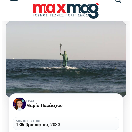
Αναζήτ
άρθρω
Το
ΓΡΆΦΕΙ
Μαρία Παράσχου
άγαλμα
του
ΔΗΜΟΣΙΕΎΤΗΚΕ
1 Φεβρουαρίου, 2023
Ποσειδώνα