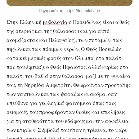
Πηγή εικόνας: https://loutrakitv.gr/
Στην Ελληνική
μυθολογία
ο Ποσειδώνας είναι ο θεός
της στεριάς και της θάλασσας (και για αυτό
ονομάζονταν και Πελαγαίος), των ποταμών, των
πηγών και των πόσιμων νερών. Ο Θεός Ποσειδών
κατοικεί μερικές φορές στον Όλυμπο, στο παλάτι
που του έφτιαξε ο Θεός Ήφαιστος, αλλά κυρίως στο
παλάτι του βαθιά στην θάλασσα, μαζί με τη γυναίκα
του, τη Νηρηίδα Αμφιτρίτη. Θεωρούνταν προστάτης
των ναυτικών και των ψαράδων κι ακόμα, σαν
υπεύθυνο για γεωλογικά φαινόμενα όπως τους
σεισμούς, του προσφέρονταν θυσίες και επικλήσεις
για τη σταθερότητα του εδάφους και την ασφάλεια
των κτιρίων. Σύμβολά του ήταν η τρίαινα, το ψάρι
(συνήθως τόνος ή δελφίνι) και σπανιότερα το άλογο