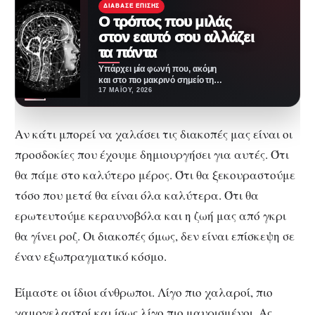
ΔΙΆΒΑΣΕ ΕΠΊΣΗΣ
Ο τρόπος που μιλάς
στον εαυτό σου αλλάζει
τα πάντα
Υπάρχει μία φωνή που, ακόμη
και στο πιο μακρινό σημείο της
γης, μας ακολουθεί. Είναι
17 ΜΑΪ́ΟΥ, 2026
πάντα…
Αν κάτι μπορεί να χαλάσει τις διακοπές μας είναι οι
προσδοκίες που έχουμε δημιουργήσει για αυτές. Ότι
θα πάμε στο καλύτερο μέρος. Ότι θα ξεκουραστούμε
τόσο που μετά θα είναι όλα καλύτερα. Ότι θα
ερωτευτούμε κεραυνοβόλα και η ζωή μας από γκρι
θα γίνει ροζ. Οι διακοπές όμως, δεν είναι επίσκεψη σε
έναν εξωπραγματικό κόσμο.
Είμαστε οι ίδιοι άνθρωποι. Λίγο πιο χαλαροί, πιο
χαμογελαστοί και ίσως λίγο πιο μαυρισμένοι. Ας