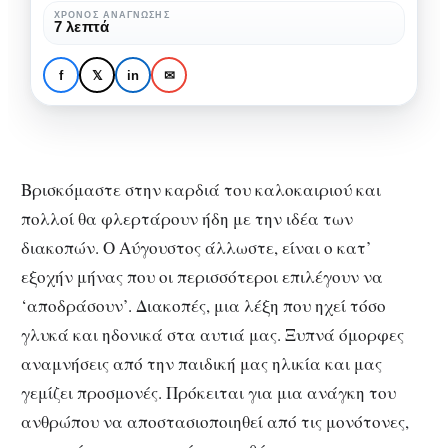
για
ΧΡΌΝΟΣ ΑΝΆΓΝΩΣΗΣ
ΚΟΙΝΩΝΙΚΉ ΨΥΧΟΛΟΓΊΑ
ΨΥΧΟΛΟΓΊΑ
7 λεπτά
μια
Διακοπές: η σημασία
καλύτερη
τους για μια καλύτερη
f
𝕏
in
✉
ζωή
ζωή
Βρισκόμαστε στην καρδιά του καλοκαιριού και
πολλοί θα φλερτάρουν ήδη με την ιδέα των
διακοπών. Ο Αύγουστος άλλωστε, είναι ο κατ’
εξοχήν μήνας που οι περισσότεροι επιλέγουν να
‘αποδράσουν’. Διακοπές, μια λέξη που ηχεί τόσο
γλυκά και ηδονικά στα αυτιά μας. Ξυπνά όμορφες
αναμνήσεις από την παιδική μας ηλικία και μας
γεμίζει προσμονές. Πρόκειται για μια ανάγκη του
ανθρώπου να αποστασιοποιηθεί από τις μονότονες,