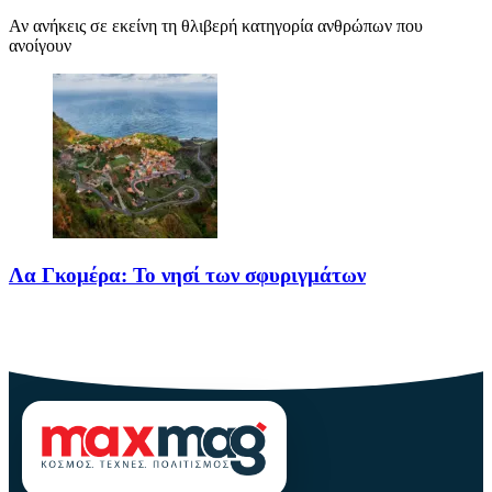
Αν ανήκεις σε εκείνη τη θλιβερή κατηγορία ανθρώπων που
ανοίγουν
Λα Γκομέρα: Το νησί των σφυριγμάτων
Πηγή: media.houseandgarden.co.ukΜακριά από τα πολύβουα
θέρετρα και τις κοσμοπολίτικες εικόνες