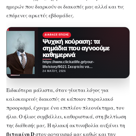
ημερών που διαρκούν οι διακοπές μας αλλά και τις
επόμενες αρκετές εβδομάδες.
ΔΙΆΒΑΣΕ ΕΠΊΣΗΣ
Ψυχική κούραση: τα
σημάδια που αγνοούμε
καθημερινά
https://www.clickatlife.gr/your-
life/story/9021 Σκεφτείτε να
τρέχετε σε έναν μαραθώνιο.
24 ΜΑΪ́ΟΥ, 2026
Μετά από κάποια ώρα, θα
νιώσετε έντονη κούραση και…
Ειδικότερα μάλιστα, όταν γίνεται λόγος για
καλοκαιρινές διακοπές σε κάποιον παραλιακό
προορισμό, έχουμε ένα επιπλέον πλεονέκτημα, τον
ήλιο. Ο ήλιος συμβάλλει, καθοριστικά, στη βελτίωση
της διάθεσής μας. Η ηλιακή ακτινοβολία αυξάνει τη
βιταμίνη D
στον οργανισμό μας καθώς και την