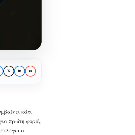
𝕏
in
✉
μβαίνει κάτι
 για πρώτη φορά,
επιλέγει ο