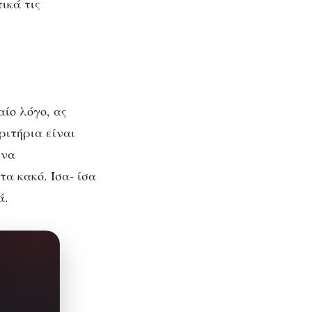
ικά τις
αίο λόγο, ας
ριτήρια είναι
 να
α κακό. Ίσα- ίσα
ά.