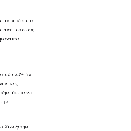
ητα
σμα
με τα πρόσωπα
ε τους οποίους
μαντικά.
τά ένα 20% το
νωνικές
ούμε ότι μέχρι
 την
α επιλέξουμε