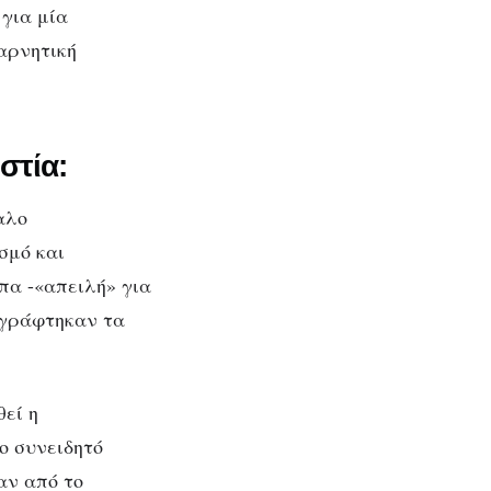
 για μία
αρνητική
στία:
αλο
σμό και
πα -«απειλή» για
αγράφτηκαν τα
εί η
ο συνειδητό
αν από το