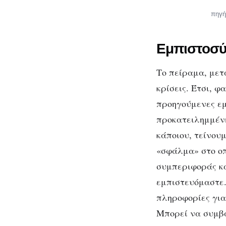
πηγή
Εμπιστοσύν
Το πείραμα, μετ
κρίσεις. Έτσι, 
προηγούμενες εμ
προκατειλημμένη
κάποιου, τείνου
«σφάλμα» στο οπ
συμπεριφοράς κά
εμπιστευόμαστε.
πληροφορίες για
Μπορεί να συμβα