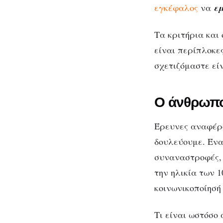
Εμ
εγκέφαλος
να
ε
το
Τα κριτήρια και
είναι περίπλοκε
σχετιζόμαστε εί
Ο άνθρωπο
Έρευνες αναφέρο
δουλεύουμε. Ένα
συναναστροφές, 
την ηλικία των 
κοινωνικοποίησή
Τι είναι ωστόσο