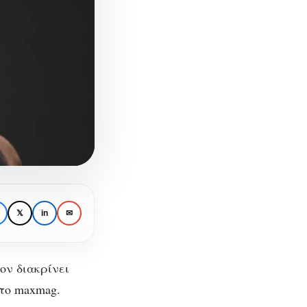
𝕏
in
✉
ον διακρίνει
το maxmag.