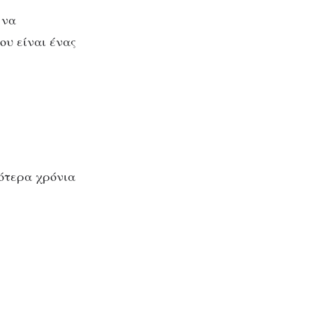
 να
ου είναι ένας
ας
ς
σότερα χρόνια