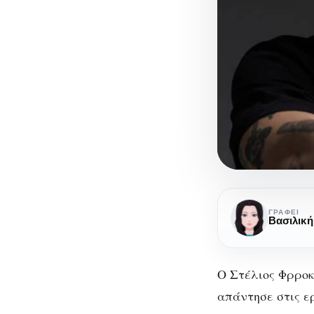
Στέλιος
Φρροκου-
ΓΡΆΦΕΙ
ένας
κουρέας
καλλιτέχνης
Ο Στέλιος Φρροκ
απάντησε στις ε