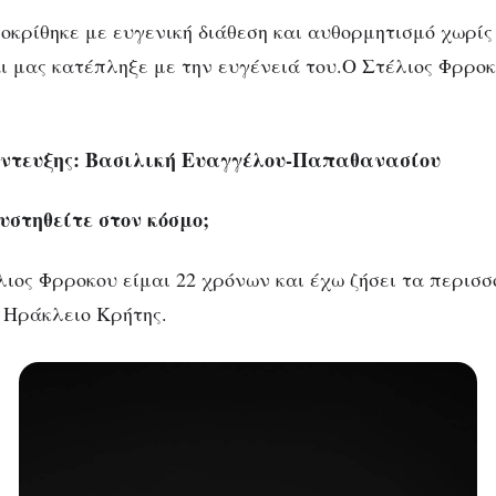
οκρίθηκε με ευγενική διάθεση και αυθορμητισμό χωρίς
ι μας κατέπληξε με την ευγένειά του.Ο Στέλιος Φρροκ
LIFE & STYLE
ΣΥΝΕΝΤΕΎΞΕΙΣ
τέλιος Φρροκου- έν
έντευξης: Βασιλική Ευαγγέλου-Παπαθανασίου
κουρέας καλλιτέχνη
υστηθείτε στον κόσμο;
ιος Φρροκου είμαι 22 χρόνων και έχω ζήσει τα περισ
ο Ηράκλειο Κρήτης.