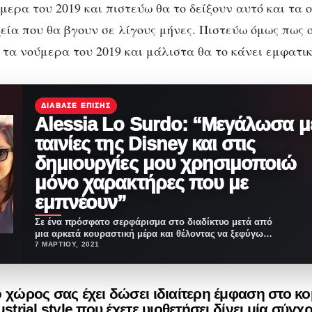
μερα του 2019 και πιστεύω θα το δείξουν αυτό και τα 
χεία που θα βγουν σε λίγους μήνες. Πιστεύω όμως πως 
 τα νούμερα του 2019 και μάλιστα θα το κάνει εμφατι
ΔΙΆΒΑΣΕ ΕΠΊΣΗΣ
Alessia Lo Surdo: “Μεγάλωσα μ
ταινίες της Disney και στις
δημιουργίες μου χρησιμοποιώ
μόνο χαρακτήρες που με
εμπνέουν”
Σε ένα πρόσφατο σερφάρισμα στο διαδίκτυο μετά από
μια αρκετά κουραστική μέρα και θέλοντας να ξεφύγω…
7 ΜΑΡΤΊΟΥ, 2021
 χώρος σας έχει δώσει ιδιαίτερη έμφαση στο κο
ustrial style που έχετε υιοθετήσει δίνει μία σύγχ