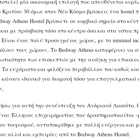
οτελεί μία οικονομική επιλογή που απευθύνεται κυρίω
ό Κριτίου 30 όμως στον Νέο Κόσμο βρίσκεις ένα hostel 
dway Athens Hostel βρίσκετε σε κομβικό σημείο στο κέν
 και με πρόσβαση τόσο στο κέντρο όσο και στα νότια π
Είναι ένας πολύ προσεγμένος χώρος, με το minimal indus
LIFE & STYLE
ΕΠΙΧΕΙΡΗΜΑΤΙΚΌΤΗΤΑ
ΣΥΝΕΝΤΕΎΞΕΙΣ
ΤΑΞΊΔΙΑ
ay Athens Hostel: “Πρωταγων
 όλους τους χώρους. Το Bedway Athens καταφέρνει να 
Bedway δεν είναι τα καθίσματα κ
ιωτικότητα των επισκεπτών με την ανάγκη για επικοιν
τοίχοι, αλλά οι άνθρωποι.”
. Το ευχάριστο και φιλόξενο περιβάλλον του καθώς και
ο κάνουν ιδανικό για διαμονή τόσο για επαγγελματικά 
ς.
ήσω για αυτή την συνέντευξη τον Ανδριανό Λιοσάτο. 
 ένας Έλληνας επιχειρηματίας που δραστηριοποιείται 
του τουρισμού, ανταποκρίθηκε με πολλή ενέργεια και 
του αλλά και εμπειρίες από το Bedway Athens Hostel.