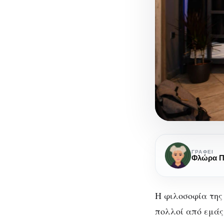
Bedway
Athens
ΓΡΆΦΕΙ
Φλώρα Π
Hostel:
“Πρωταγωνι
στο
H φιλοσοφία της 
Bedway
πολλοί από εμάς