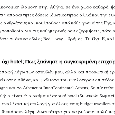
οικονομική διαμονή στην Αθήνα, σε ένα χώρο καθαρό, ή
τις απαραίτητες δόσεις ιδιωτικότητας αλλά και την ευ
ς ανθρώπους και κουλτούρες από κάθε γωνιά της Γης, 
 τοποθεσία για τις καθημερινές σου εξορμήσεις, τότε ο
δατε τι έκανα εδώ ε; Bed – way – δρόμος. Τι; Όχι; Ε, κ
αι όχι hotel; Πως ξεκίνησε η συγκεκριμένη επιχεί
επαφή λόγω των σπουδών μου, αλλά και προσωπική ε
els στην Αθήνα, και μάλιστα του υψηλότερου επιπέδου 
agne και το Atheneum InterContinental Athens, δε πίστεψ
Αθήνα είναι ένα ακόμα κλασσικό hotel ιδιωτικών δωματ
α εναλλακτική επιλογή για όλους τους budget travellers 
θυσιάσουν λίγη ιδιωτικότητα για να βιώσουν πολύ πε