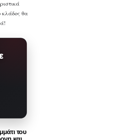
οριστικά
ο κλάδος θα
κά!
ε
μμάτι του
ρονη και