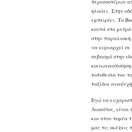
δεν
περισσοτέρων απ
είναι
ηλικίες. Στην οδ
τα
εμπειρίες. Το Be
καθίσματα
κοντά στο μετρό
και
στην παραλιακή. 
οι
Bedw
να κυριαρχεί σε
τοίχοι,
στο 
σεβασμό στην ιδ
αλλά
κοινωνικοποίηση
οι
άνθρωποι.”
τοποθεσία του τ
ταξίδια αναψυχή
Εγώ να ευχαριστ
Λιοσάτος, είναι
και στον τομέα 
μας τις σκέψεις 