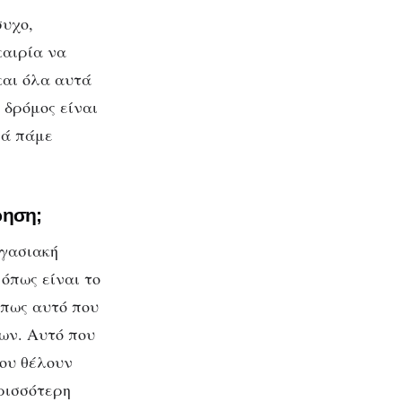
συχο,
καιρία να
και όλα αυτά
 δρόμος είναι
αλά πάμε
ρηση;
ργασιακή
όπως είναι το
α πως αυτό που
ίων. Αυτό που
που θέλουν
ρισσότερη