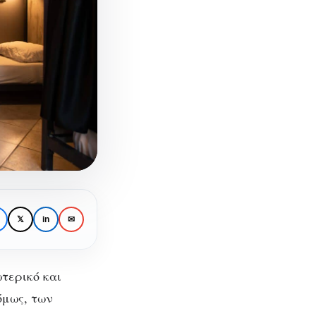
𝕏
in
✉
ωτερικό και
όμως, των