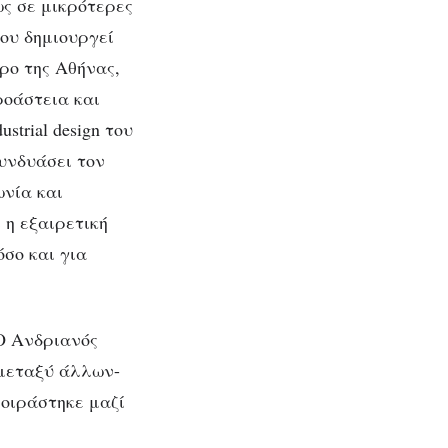
ς σε μικρότερες
που δημιουργεί
τρο της Αθήνας,
ροάστεια και
trial design του
ιστές
συνδυάσει τον
αι οι
ωνία και
 η εξαιρετική
όσο και για
Ο Ανδριανός
-μεταξύ άλλων-
μοιράστηκε μαζί