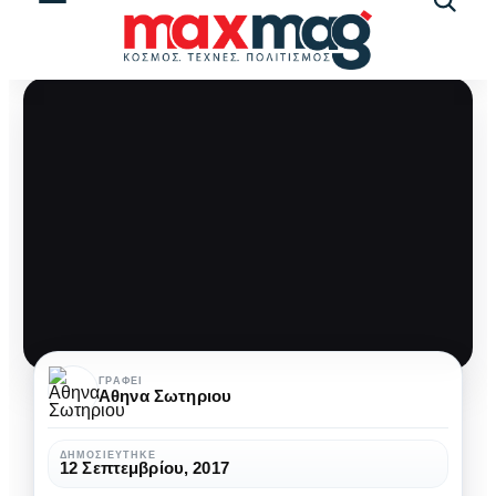
Αναζήτ
άρθρω
Θυμήσου
ΓΡΆΦΕΙ
Αθηνα Σωτηριου
σώμα,
Κωνσταντίνος
ΔΗΜΟΣΙΕΎΤΗΚΕ
12 Σεπτεμβρίου, 2017
Καβάφης