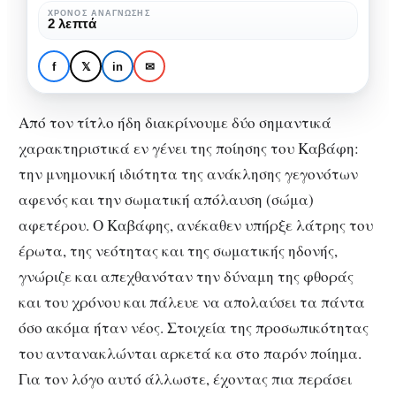
ΧΡΌΝΟΣ ΑΝΆΓΝΩΣΗΣ
2 λεπτά
ΒΙΒΛΊΟ
Θυμήσου σώμα,
f
𝕏
in
✉
Κωνσταντίνος Καβάφης
Από τον τίτλο ήδη διακρίνουμε δύο σημαντικά
χαρακτηριστικά εν γένει της ποίησης του Καβάφη:
την μνημονική ιδιότητα της ανάκλησης γεγονότων
αφενός και την σωματική απόλαυση (σώμα)
αφετέρου. Ο Καβάφης, ανέκαθεν υπήρξε λάτρης του
έρωτα, της νεότητας και της σωματικής ηδονής,
γνώριζε και απεχθανόταν την δύναμη της φθοράς
και του χρόνου και πάλευε να απολαύσει τα πάντα
όσο ακόμα ήταν νέος. Στοιχεία της προσωπικότητας
του αντανακλώνται αρκετά κα στο παρόν ποίημα.
Για τον λόγο αυτό άλλωστε, έχοντας πια περάσει