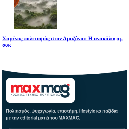
Χαμένος πολιτισμός στον Αμαζόνιο: Η ανακάλυψη-
σοκ
Για δεκαετίες, ο Αμαζόνιος θεωρούνταν μια σχεδόν παρθένα
ζούγκλα, ανέγγιχτη
Πολιτισμός, ψυχαγωγία, επιστήμη, lifestyle και ταξίδια
με την editorial ματιά του MAXMAG.