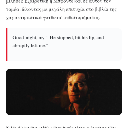
μιλήσει; Εξαιρετική η Μπροντέ και σε αυτόν τον
τομέα, δίνοντας με μεγάλη επιτυχία στο βιβλίο της
χαρακτηριστικά γοτθικού μυθιστορήματος.
Good-night, my-” He stopped, bit his lip, and
abruptly left me.”
Κάτι άλλο που αξίζει προσοχής είναι ο έρωτας στο