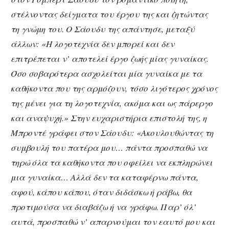
στέλνοντας δείγματα του έργου της και ζητώντας
τη γνώμη του. Ο Σάουδυ της απάντησε, μεταξύ
άλλων: «Η λογοτεχνία δεν μπορεί και δεν
επιτρέπεται ν’ αποτελεί έργο ζωής μίας γυναίκας.
Όσο σοβαρότερα ασχολείται μία γυναίκα με τα
καθήκοντα που της αρμόζουν, τόσο λιγότερος χρόνος
της μένει για τη λογοτεχνία, ακόμα και ως πάρεργο
και αναψυχή.» Στην ευχαριστήρια επιστολή της, η
Μπροντέ γράφει στον Σάουδυ: «Ακουλουθώντας τη
συμβουλή του πατέρα μου… πάντα προσπαθώ να
τηρώ όλα τα καθήκοντα που οφείλει να εκπληρώνει
μια γυναίκα… Αλλά δεν τα καταφέρνω πάντα,
αφού, κάπου κάπου, όταν διδάσκω ή ράβω, θα
προτιμούσα να διαβάζω ή να γράφω. Παρ’ όλ’
αυτά, προσπαθώ ν’ απαρνούμαι τον εαυτό μου και