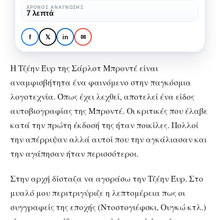
Μπροντέ
ΧΡΌΝΟΣ ΑΝΆΓΝΩΣΗΣ
7 λεπτά
ΒΙΒΛΊΟ
ΒΙΒΛΙΟΠΑΡΟΥΣΙΆΣΕΙΣ
Τζέην Έυρ της Σάρλοτ
f
𝕏
in
✉
Μπροντέ
Η Τζέην Έυρ της Σάρλοτ Μπροντέ είναι
αναμφισβήτητα ένα φαινόμενο στην παγκόσμια
λογοτεχνία. Όπως έχει λεχθεί, αποτελεί ένα είδος
αυτοβιογραφίας της Μπροντέ. Οι κριτικές που έλαβε
κατά την πρώτη έκδοσή της ήταν ποικίλες. Πολλοί
την απέρριψαν αλλά αυτοί που την αγκάλιασαν και
την αγάπησαν ήταν περισσότεροι.
Στην αρχή δίσταζα να αγοράσω την Τζέην Έυρ. Στο
μυαλό μου περιτριγύριζε η λεπτομέρεια πως οι
συγγραφείς της εποχής (Ντοστογιέφσκι, Ουγκώ κτλ.)