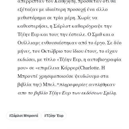
απέρριπταν τον
Καθηγητή
, πρόσθεταν ότι θα
εξέταζαν με ιδιαίτερη προσοχή ένα άλλο
μυθιστόρημα σε τρία μέρη. Χωρίς να
καθυστερήσει, η Σάρλοτ καθαρόγραψε την
Τζέην Έυρ και τους την έστειλε. Ο Σμιθ και ο
Ουίλλιαμς ενθουσιάστηκαν από το έργο. Σε δύο
μήνες, τον Οκτώβριο του ίδιου έτους, το είχαν
εκδώσει, με τίτλο «Τζέην Έυρ, η αυτοβιογραφία
μου» σε «επιμέλεια Κάρρερ(Charlotte. Η
Μπροντέ χρησιμοποιούσε ψευδώνυμο στα
βιβλία της) Μπελ.
*πληροφορίες αντλήθηκαν
απο το βιβλίο Τζέην Έυρ των εκδόσεων Σμίλη.
#Σάρλοτ Μπροντέ
#Τζέην Έυρ