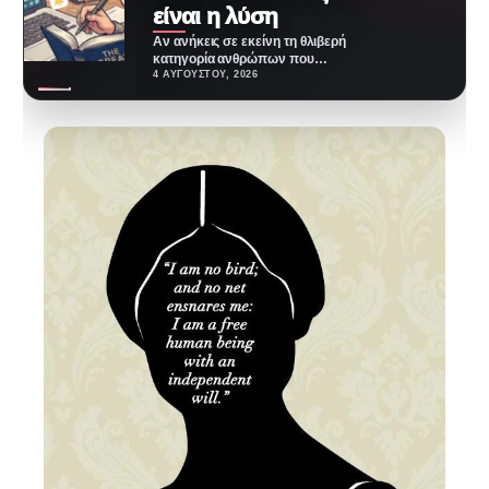
είναι η λύση
Αν ανήκεις σε εκείνη τη θλιβερή
κατηγορία ανθρώπων που
ανοίγουν βιβλίο με όλη την καλή
4 ΑΥΓΟΎΣΤΟΥ, 2026
διάθεση,…