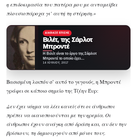
η επιδοκιμασία του πατέρα μου με ανταμείβει
πλουσιοπάροχα γι’ αυτή τη στέρηση.»
ΔΙΆΒΑΣΕ ΕΠΊΣΗΣ
Βιλέτ, της Σάρλοτ
Μπροντέ
Η Βιλέτ είναι το έργο της Σάρλοτ
Μπροντέ το οποίο έχει
χαρακτηριστεί ως το ωριμότερο
14 ΙΟΥΛΊΟΥ, 2017
της…
Βασισμένη λοιπόν σ’ αυτό το γεγονός, η Μπροντέ
γράφει σε κάποιο σημείο της Τζέην Έυρ:
Δεν έχει νόημα να λέει κανείς ότι οι άνθρωποι
πρέπει να ικανοποιούνται με την ηρεμία. Οι
άνθρωποι έχουν ανάγκη από δράση και, αν δεν την
βρίσκουν, τη δημιουργούν από μόνοι τους.