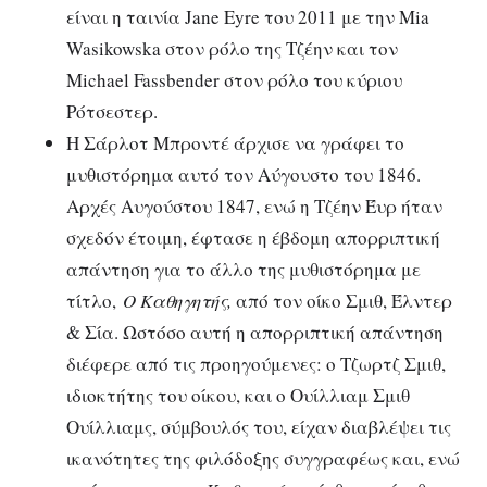
είναι η ταινία Jane Eyre του 2011 με την Mia
Wasikowska στον ρόλο της Τζέην και τον
Michael Fassbender στον ρόλο του κύριου
Ρότσεστερ.
Η Σάρλοτ Μπροντέ άρχισε να γράφει το
μυθιστόρημα αυτό τον Αύγουστο του 1846.
Αρχές Αυγούστου 1847, ενώ η Τζέην Έυρ ήταν
σχεδόν έτοιμη, έφτασε η έβδομη απορριπτική
απάντηση για το άλλο της μυθιστόρημα με
τίτλο,
Ο Καθηγητής,
από τον οίκο Σμιθ, Έλντερ
& Σία. Ωστόσο αυτή η απορριπτική απάντηση
διέφερε από τις προηγούμενες: ο Τζωρτζ Σμιθ,
ιδιοκτήτης του οίκου, και ο Ουίλλιαμ Σμιθ
Ουίλλιαμς, σύμβουλός του, είχαν διαβλέψει τις
ικανότητες της φιλόδοξης συγγραφέως και, ενώ