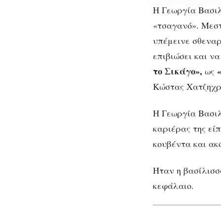
φύγω
Η Γεωργία Βασιλ
με
«τσαγανό». Μεστ
ζήτω
υπέμεινε σθεναρ
και
επιβιώσει και ν
όχι
το Σικάγο»,
ως
με
Κώστας Χατζηχρ
γιούχα»
Η Γεωργία Βασιλ
καριέρας της είπ
κουβέντα και ακ
Γεω
Ήταν η βασίλισσ
φύγ
κεφάλαιο.