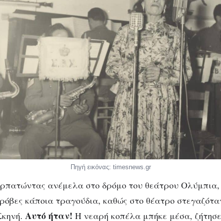
Πηγή εικόνας: timesnews.gr
ρπατώντας ανέμελα στο δρόμο του θεάτρου Ολύμπια,
πρόβες κάποια τραγούδια, καθώς στο θέατρο στεγαζότα
Αυτό ήταν!
Σκηνή.
Η νεαρή κοπέλα μπήκε μέσα, ζήτησε