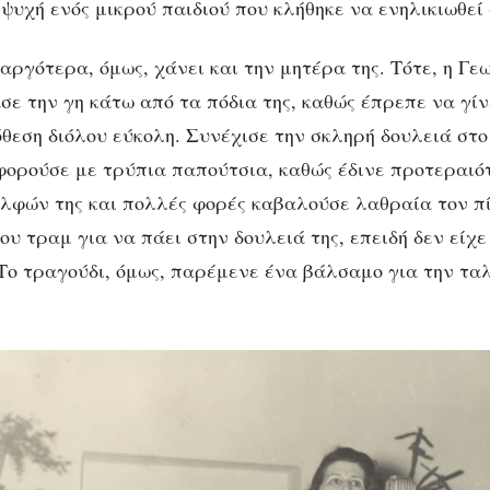
ψυχή ενός μικρού παιδιού που κλήθηκε να ενηλικιωθεί
αργότερα, όμως, χάνει και την μητέρα της. Τότε, η Γε
σε την γη κάτω από τα πόδια της, καθώς έπρεπε να γίν
όθεση διόλου εύκολη. Συνέχισε την σκληρή δουλειά στο
οφορούσε με τρύπια παπούτσια, καθώς έδινε προτεραιό
λφών της και πολλές φορές καβαλούσε λαθραία τον π
υ τραμ για να πάει στην δουλειά της, επειδή δεν είχε
. Το τραγούδι, όμως, παρέμενε ένα βάλσαμο για την τ