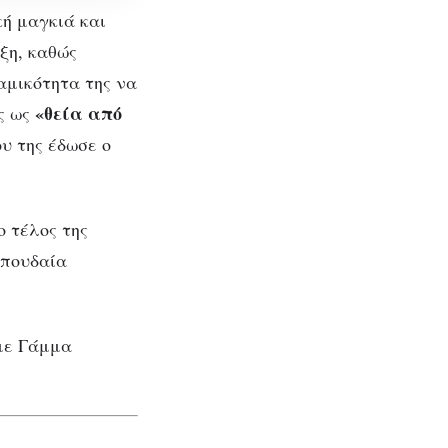
ή μαγκιά και
ξη, καθώς
αμικότητα της να
«θεία από
ς ως
ου της έδωσε ο
 τέλος της
Σπουδαία
ω να
με Γάμμα
ύχα»