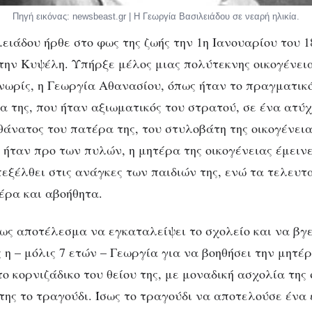
Πηγή εικόνας: newsbeast.gr | Η Γεωργία Βασιλειάδου σε νεαρή ηλικία.
ειάδου ήρθε στο φως της ζωής την 1η Ιανουαρίου του 1
την Κυψέλη. Υπήρξε μέλος μιας πολύτεκνης οικογένει
 νωρίς, η Γεωργία Αθανασίου, όπως ήταν το πραγματικό
α της, που ήταν αξιωματικός του στρατού, σε ένα ατύχ
θάνατος του πατέρα της, του στυλοβάτη της οικογένεια
 ήταν προ των πυλών, η μητέρα της οικογένειας έμεινε
εξέλθει στις ανάγκες των παιδιών της, ενώ τα τελευτ
ρα και αβοήθητα.
ως αποτέλεσμα να εγκαταλείψει το σχολείο και να βγε
 η – μόλις 7 ετών – Γεωργία για να βοηθήσει την μητέρ
ο κορνιζάδικο του θείου της, με μοναδική ασχολία της
της το τραγούδι. Ίσως το τραγούδι να αποτελούσε ένα 