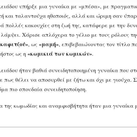
ειάδου υπήρξε μια γυναίκα με «μπέσα», με πραγματικ
ή και ταλαντούχα ηθοποιός, αλλά και ώριμη σαν ύπαρ
ά πολλές κακουχίες στη ζωή της, κατάφερε με την δυν
α λάμψει. Χάρισε απλόχερα το γέλιο με τους ρόλους τη
«καφετζού»
«μαμή»
, ως
, επιβεβαιώνοντας τον τίτλο π
«κωμικιά των κωμικών»
ήστος ως η
.
ειάδου ήταν βαθιά συνειδητοποιημένη γυναίκα που στο
ε πως θέλει να αποσυρθεί με ζήτω και όχι με γιούχα. 
όμα πιο σπουδαία συνειδητοποίηση.
ΑΦΙΕΡΏΜΑΤΑ
ΚΑΛΛΙΤΈΧΝΕΣ
ργία Βασιλειάδου: «Θέλ
α της κωμωδίας και αναμφισβήτητα ήταν μια γυναίκα 
ω με ζήτω και όχι με γιο