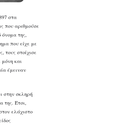
897 στα
ας που αριθμούσε
 όνομα της,
ημα που είχε με
ς, τους στοίχισε
 μόνη και
αία έμειναν
ι στην σκληρή
α της. Έτσι,
 στον ελάχιστο
είδος