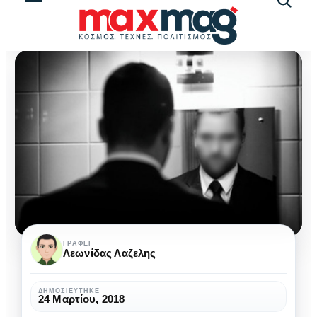
Αναζήτ
άρθρω
Βρες
ΓΡΆΦΕΙ
Λεωνίδας Λαζελης
τον
εαυτό
ΔΗΜΟΣΙΕΎΤΗΚΕ
24 Μαρτίου, 2018
σου