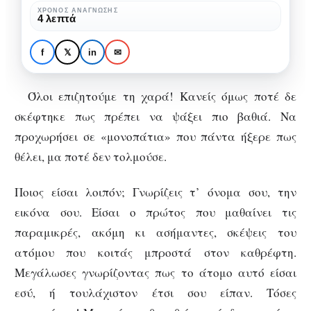
για
ΧΡΌΝΟΣ ΑΝΆΓΝΩΣΗΣ
4 λεπτά
να
ΑΨΥΧΟΛΌΓΗΤΑ
βρεις
Βρες τον εαυτό σου για
f
𝕏
in
✉
την
να βρεις την χαρά
χαρά
Όλοι επιζητούμε τη χαρά! Κανείς όμως ποτέ δε
σκέφτηκε πως πρέπει να ψάξει πιο βαθιά. Να
προχωρήσει σε «μονοπάτια» που πάντα ήξερε πως
θέλει, μα ποτέ δεν τολμούσε.
Ποιος είσαι λοιπόν; Γνωρίζεις τ’ όνομα σου, την
εικόνα σου. Είσαι ο πρώτος που μαθαίνει τις
παραμικρές, ακόμη κι ασήμαντες, σκέψεις του
ατόμου που κοιτάς μπροστά στον καθρέφτη.
Μεγάλωσες γνωρίζοντας πως το άτομο αυτό είσαι
εσύ, ή τουλάχιστον έτσι σου είπαν. Τόσες