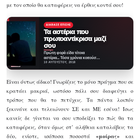
με τον οποίο θα καταφέρεις να έρθεις κοντά σου!
ΔΙΆΒΑΣΕ ΕΠΊΣΗΣ
Τα αστέρια που
πρωτοαντίκρισα μαζί
σου
Πρώτη φορά είδα τέτοια
αστέρια... Τόσα χρόνια κοιτούσα
τον βραδινό ουρανό και
10 ΑΥΓΟΎΣΤΟΥ, 2018
παρατηρούσα μικρές κουκκίδες
να…
Είναι όντως άδικο! Γνωρίζεις το μόνο πράγμα που σε
κρατάει μακριά, ωστόσο πάλι σου διαφεύγει ο
τρόπος που θα το πετύχεις. Τα πάντα λοιπόν
ξεκινάνε και τελειώνουν ΣΕ και ΜΕ εσένα! Ίσως
κανείς δε γίνεται να σου υποδείξει το πώς θα τα
καταφέρεις, όταν όμως στ’ αλήθεια καταλάβεις τα
«μοίρας»
δύο, ενίοτε, ισόποσα ποσοστά
και