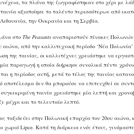
συνέχεια, τα πλάνα της ζωγραφίστηκαν στο χέρι με λάδ
ν πίνακας ζωγραφι
 ταινία αξιοποίησε το ταλέντο περισσότερων από εκα
 Λιθουανία, την Ουκρανία και τη Σερβία.
λάνα στο
The Peasants
αναπαριστούν πίνακες Πολωνών
υ αιώνα, από την καλλιτεχνική περίοδο ‘Νέα Πολωνία’ 
ωση της ταινίας, οι καλλιτέχνες χρειάστηκε να εργασ
ε μία παραγωγή η οποία διήρκησε συνολικά πέντε χρόν
ται η περίοδος αυτή, μετά το τέλος της ταινίας κατανο
ό αποτέλεσμα δεν θα μπορούσε να επιτευχθεί σε συντ
η συγκεκριμένη ταινία χρειάστηκε μία λεπτή και χρονο
ζε μέχρι και το τελευταίο λεπτό.
ας ταξιδεύει στην Πολωνική επαρχία του 20ου αιώνα, κ
ο χωριό Lipce. Κατά τη διάρκεια ενός έτους, γινόμαστ