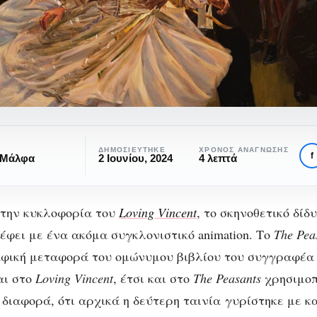
ΔΗΜΟΣΙΕΎΤΗΚΕ
ΧΡΌΝΟΣ ΑΝΆΓΝΩΣΗΣ
f
 Μάλφα
2 Ιουνίου, 2024
4 λεπτά
 την κυκλοφορία του
Loving Vincent
, το σκηνοθετικό δίδ
έφει με ένα ακόμα συγκλονιστικό animation. Το
The Pea
αφική μεταφορά του ομώνυμου βιβλίου του συγγραφέ
ΚΙΝΗΜΑΤΟΓΡΆΦΟΣ
ΚΡΙΤΙΚΈΣ
ΠΡΟΤΆΣΕΙΣ ΤΑΙΝΙΏΝ
αι στο
Loving Vincent
, έτσι και στο
The Peasants
χρησιμοπο
e Peasants: Μία ται
 διαφορά, ότι αρχικά η δεύτερη ταινία
γυρίστηκε με κ