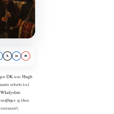
𝕏
in
✉
υμο DK και Hugh
sants
αποτελεί
α
Władysław
ιήθηκε η ίδια
νία
ανονικούς