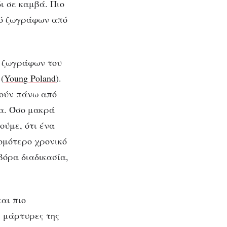
ι σε καμβά. Πιο
κής
τό ζωγράφων από
 ζωγράφων του
(
Young Poland
).
τούν πάνω από
ια. Όσο μακρά
ούμε, ότι ένα
ομότερο χρονικό
βόρα διαδικασία,
αι πιο
ε μάρτυρες της