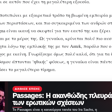
ι σε αυτόν που έχει τη μεγαλύτερη εξουσία.
ποτυπώνει με εξαιρετικό τρόπο τη βιωμένη εμπειρία μ
των περιστάσεων, και πιο συγκεκριμένα των ανδρών στ
na είναι ικανή να σκεφτεί για τον εαυτό της και ξέρει τ
αι με το μέρος της. Ως γυναίκα, κρίνεται πολύ πιο αυ
ητα λόγω της εμπλοκής της με τον Antek, παρόλο που ο
χος με εκείνη. Γνωρίζουμε όμως πολύ καλά, ότι για τα
όσμου άπτονται ‘ηθικής’ φύσεως, η γυναίκα είναι πάντ
σει το μεγαλύτερο τίμημα.
ΔΙΆΒΑΣΕ ΕΠΊΣΗΣ
Passages: Η ακανθώδης πλευρά
των ερωτικών σχέσεων
Το Passages είναι η καινούργια ταινία του Ira Sachs, η