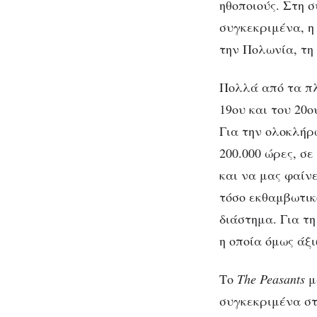
ηθοποιούς. Στη 
σα
συγκεκριμένα, η
την Πολωνία, τη
Πολλά από τα π
19ου και του 20ο
Για την ολοκλήρ
200.000 ώρες, σ
και να μας φαίνε
τόσο εκθαμβωτικ
διάστημα. Για τ
η οποία όμως άξι
Το
The Peasants
μ
συγκεκριμένα στ