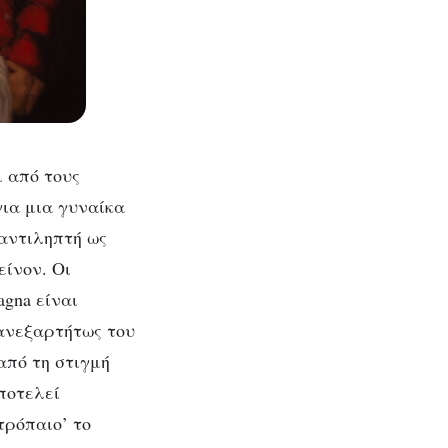
ι από τους
για μια γυναίκα
 αντιληπτή ως
είνον. Οι
agna είναι
 ανεξαρτήτως του
από τη στιγμή
αποτελεί
τρόπαιο’ το