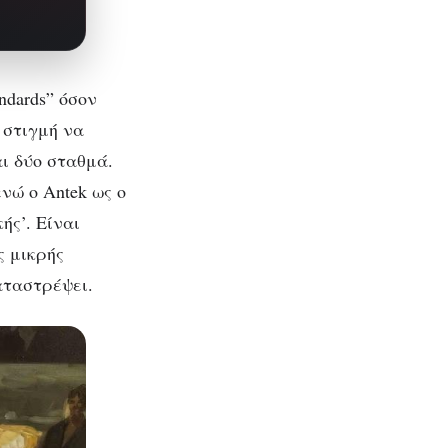
ndards” όσον
 στιγμή να
αι δύο σταθμά.
ενώ ο Antek ως ο
ής’. Είναι
ς μικρής
αταστρέψει.