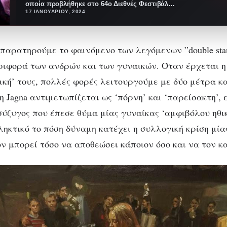
οποία προβλήθηκε στο 64ο Διεθνές Φεστιβάλ…
17 ΙΑΝΟΥΑΡΊΟΥ, 2024
 παρατηρούμε το φαινόμενο των λεγόμενων ”double sta
ιφορά των ανδρών και των γυναικών. Όταν έρχεται η
θική’ τους, πολλές φορές λειτουργούμε με δύο μέτρα κ
η Jagna αντιμετωπίζεται ως ‘πόρνη’ και ‘παρείσακτη’, 
σύζυγος που έπεσε θύμα μίας γυναίκας ‘αμφιβόλου ηθικ
ηκτικό το πόση δύναμη κατέχει η συλλογική κρίση μία
ον μπορεί τόσο να αποθεώσει κάποιον όσο και να τον κ