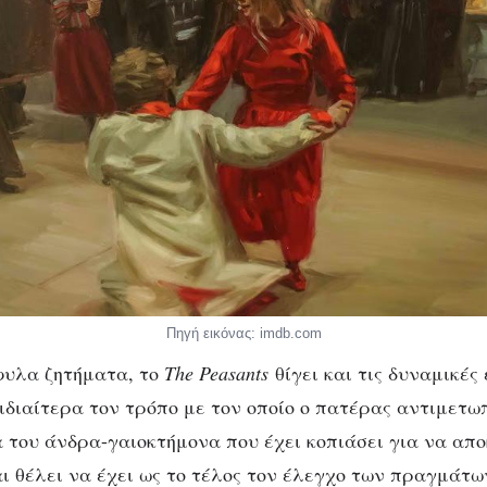
Πηγή εικόνας: imdb.com
φυλα ζητήματα, το
The Peasants
θίγει και τις δυναμικές 
 ιδιαίτερα τον τρόπο με τον οποίο ο πατέρας αντιμετωπ
α του άνδρα-γαιοκτήμονα που έχει κοπιάσει για να απο
αι θέλει να έχει ως το τέλος τον έλεγχο των πραγμάτω