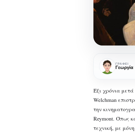
The
Peasants:
ΓΡΆΦΕΙ
Γεωργία
Μία
ταινία
σαν
Έξι χρόνια μετά
πίνακας
Welchman επιστρ
ζωγραφικής
την κινηματογρ
Reymont. Όπως κ
Th
τεχνική, με μόνη