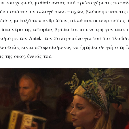
ων του χωριού, μαθαίνοντας από πρώτο χέρι τις παραδό
Μέσα από την εναλλαγή των εποχών, βλέπουμε και τις
χέσεις μεταξύ των ανθρώπων, αλλά και οι ισορροπίες σ
επίκεντρο της ιστορίας βρίσκεται μια νεαρή γυναίκα, η
εσμό με τον Antek, τον παντρεμένο γιο του πιο πλούσι
ελευταίος είναι αποφασισμένος να ζητήσει σε γάμο τη J
ς της οικογένειάς του.