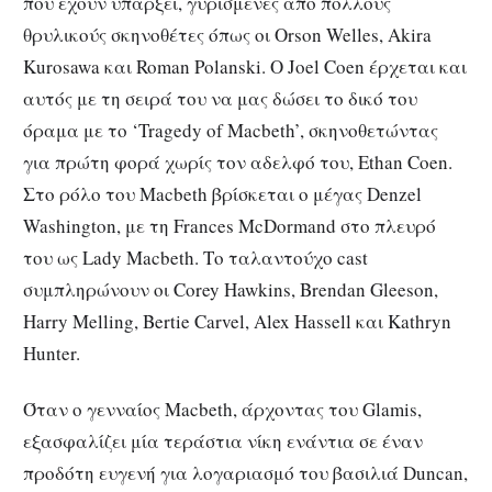
που έχουν υπάρξει, γυρισμένες από πολλούς
θρυλικούς σκηνοθέτες όπως οι Orson Welles, Akira
Kurosawa και Roman Polanski. O Joel Coen έρχεται και
αυτός με τη σειρά του να μας δώσει το δικό του
όραμα με το ‘Tragedy of Macbeth’, σκηνοθετώντας
για πρώτη φορά χωρίς τον αδελφό του, Ethan Coen.
Στο ρόλο του Macbeth βρίσκεται ο μέγας Denzel
Washington, με τη Frances McDormand στο πλευρό
του ως Lady Macbeth. Το ταλαντούχο cast
συμπληρώνουν οι Corey Hawkins, Brendan Gleeson,
Harry Melling, Bertie Carvel, Alex Hassell και Kathryn
Hunter.
Όταν ο γενναίος Macbeth, άρχοντας του Glamis,
εξασφαλίζει μία τεράστια νίκη ενάντια σε έναν
προδότη ευγενή για λογαριασμό του βασιλιά Duncan,