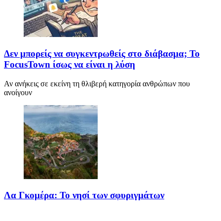
Δεν μπορείς να συγκεντρωθείς στο διάβασμα; Το
FocusTown ίσως να είναι η λύση
Αν ανήκεις σε εκείνη τη θλιβερή κατηγορία ανθρώπων που
ανοίγουν
Λα Γκομέρα: Το νησί των σφυριγμάτων
Πηγή: media.houseandgarden.co.ukΜακριά από τα πολύβουα