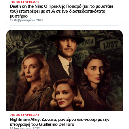
ΚΙΝΗΜΑΤΟΓΡΆΦΟΣ
Death on the Nile: Ο Ηρακλής Πουαρό (και το μουστάκι
του) επιστρέφει με στυλ σε ένα διασκεδαστικότατο
μυστήριο
12 Φεβρουαρίου, 2022
ΚΙΝΗΜΑΤΟΓΡΆΦΟΣ
Nightmare Alley: Δυνατό, μοντέρνο νεο-νουάρ με την
υπογραφή του Guillermo Del Toro
26 Ιανουαρίου, 2022