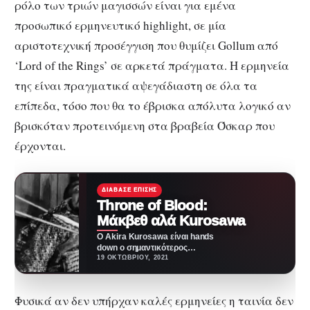
ρόλο των τριών μαγισσών είναι για εμένα
προσωπικό ερμηνευτικό highlight, σε μία
αριστοτεχνική προσέγγιση που θυμίζει Gollum από
‘Lord of the Rings’ σε αρκετά πράγματα. Η ερμηνεία
της είναι πραγματικά αψεγάδιαστη σε όλα τα
επίπεδα, τόσο που θα το έβρισκα απόλυτα λογικό αν
βρισκόταν προτεινόμενη στα βραβεία Όσκαρ που
έρχονται.
ΔΙΆΒΑΣΕ ΕΠΊΣΗΣ
Throne of Blood:
Μάκβεθ αλά Kurosawa
Ο Akira Kurosawa είναι hands
down ο σημαντικότερος
Ιάπωνας σκηνοθέτης. Το
19 ΟΚΤΩΒΡΊΟΥ, 2021
εξωφρενικό είναι πως ενώ
όλος…
Φυσικά αν δεν υπήρχαν καλές ερμηνείες η ταινία δεν