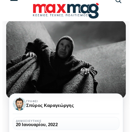
Αναζήτ
άρθρω
The
ΓΡΆΦΕΙ
Σπύρος Καραγεώργης
Tragedy
of
ΔΗΜΟΣΙΕΎΤΗΚΕ
20 Ιανουαρίου, 2022
Macbeth: