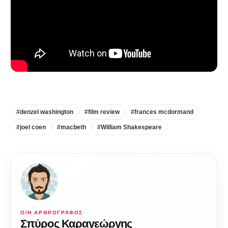
#denzel washington
#film review
#frances mcdormand
#joel coen
#macbeth
#William Shakespeare
Ο/Η ΑΡΘΡΟΓΡΆΦΟΣ
Σπύρος Καραγεώργης