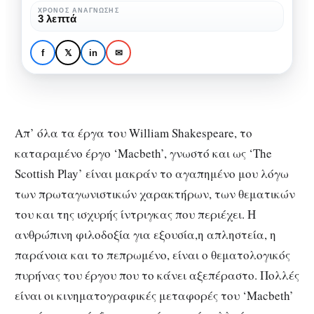
Βοή
ΧΡΌΝΟΣ ΑΝΆΓΝΩΣΗΣ
3 λεπτά
και
ΚΙΝΗΜΑΤΟΓΡΆΦΟΣ
ΚΡΙΤΙΚΈΣ
ΠΡΟΤΆΣΕΙΣ ΤΑΙΝΙΏΝ
οργή!
The Tragedy of
f
𝕏
in
✉
Macbeth: Βοή και οργή!
Απ’ όλα τα έργα του William Shakespeare, το
καταραμένο έργο ‘Macbeth’, γνωστό και ως ‘The
Scottish Play’ είναι μακράν το αγαπημένο μου λόγω
των πρωταγωνιστικών χαρακτήρων, των θεματικών
του και της ισχυρής ίντριγκας που περιέχει. Η
ανθρώπινη φιλοδοξία για εξουσία,η απληστεία, η
παράνοια και το πεπρωμένο, είναι ο θεματολογικός
πυρήνας του έργου που το κάνει αξεπέραστο. Πολλές
είναι οι κινηματογραφικές μεταφορές του ‘Macbeth’