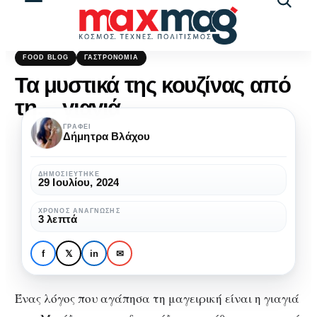
Αναζήτ
άρθρω
FOOD BLOG
ΓΑΣΤΡΟΝΟΜΊΑ
Τα μυστικά της κουζίνας από
τη… γιαγιά
ΓΡΆΦΕΙ
Δήμητρα Βλάχου
ΔΗΜΟΣΙΕΎΤΗΚΕ
29 Ιουλίου, 2024
ΧΡΌΝΟΣ ΑΝΆΓΝΩΣΗΣ
3 λεπτά
f
𝕏
in
✉
Ένας λόγος που αγάπησα τη μαγειρική είναι η γιαγιά