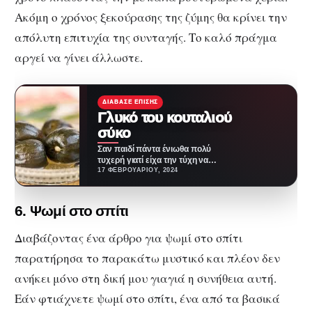
Ακόμη ο χρόνος ξεκούρασης της ζύμης θα κρίνει την
απόλυτη επιτυχία της συνταγής. Το καλό πράγμα
αργεί να γίνει άλλωστε.
ΔΙΆΒΑΣΕ ΕΠΊΣΗΣ
Γλυκό του κουταλιού
σύκο
Σαν παιδί πάντα ένιωθα πολύ
τυχερή γιατί είχα την τύχη να
γνωρίσω πέρα από τους τις…
17 ΦΕΒΡΟΥΑΡΊΟΥ, 2024
6. Ψωμί στο σπίτι
Διαβάζοντας ένα άρθρο για ψωμί στο σπίτι
παρατήρησα το παρακάτω μυστικό και πλέον δεν
ανήκει μόνο στη δική μου γιαγιά η συνήθεια αυτή.
Εάν φτιάχνετε ψωμί στο σπίτι, ένα από τα βασικά