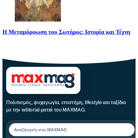
Η Μεταμόρφωση του Σωτήρος: Ιστορία και Τέχνη
Η Μεταμόρφωση του Σωτήρος: Ιστορία και Έθιμα Στις 6
Αυγούστου
Πολιτισμός, ψυχαγωγία, επιστήμη, lifestyle και ταξίδια
με την editorial ματιά του MAXMAG.
Αναζήτηση