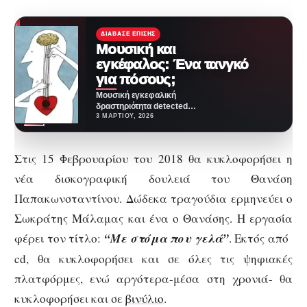
ΔΙΆΒΑΣΕ ΕΠΊΣΗΣ
Μουσική και
εγκέφαλος: Ένα τανγκό
για πόσους;
Μουσική εγκεφαλική
δραστηριότητα detected
Περιμένοντας στη στάση, στο
3 ΜΑΡΤΊΟΥ, 2026
μετρό, στο λεωφορείο, στο
γυμναστήριο, σε μία βόλτα…
Στις 15 Φεβρουαρίου του 2018 θα κυκλοφορήσει η
νέα δισκογραφική δουλειά του Θανάση
Παπακωνσταντίνου. Δώδεκα τραγούδια ερμηνεύει ο
Σωκράτης Μάλαμας και ένα ο Θανάσης. Η εργασία
φέρει τον τίτλο:
“Με στόμα που γελά”
. Εκτός από
cd, θα κυκλοφορήσει και σε όλες τις ψηφιακές
πλατφόρμες, ενώ αργότερα-μέσα στη χρονιά- θα
κυκλοφορήσει και σε
βινύλιο
.