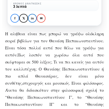
επιστρέφει!
ΧΡΌΝΟΣ ΑΝΆΓΝΩΣΗΣ
ΜΟΥΣΙΚΉ
3 λεπτά
Το φαινόμενο
“Θανάσης
f
𝕏
in
✉
Παπακωνσταντίνου”
επιστρέφει!
Η αλήθεια είναι πως μπορώ να γράψω ολόκληρη
σειρά βιβλίων για τον Θανάση Παπακωνσταντίνου.
Είναι τόσα πολλά αυτά που θέλω να γράψω για
αυτόν.Πως λοιπόν να χωρέσω όλα αυτά που
σκέφτομαι σε 500 λέξεις; Τι να πει κανείς για αυτόν
τον καλλιτέχνη; Ο Θανάσης Παπακωνσταντίνου ή
πιο απλά Θανασάρας, δεν είναι μόνο
συνθέτης,στιχουργός και μουσικός. Είναι φιλόσοφος.
Άνετα θα διδασκόταν στην φιλοσοφική σχολή το
“Θανάσης Παπακωνσταντίνου Ι”, το “Θανάσης
Παπακωνσταντίνου II” και το “Θανάσης