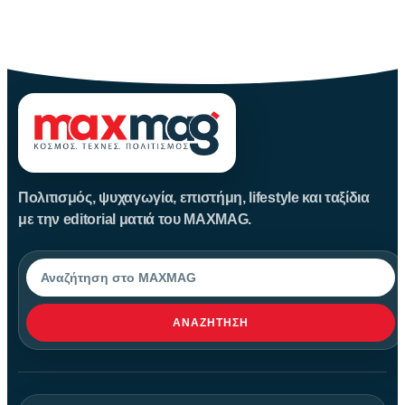
Καλοκαίρι αγαπημένο. Παραλίες, ξεκούραση και… ζέστη! Καμία
θερμοκρασία δε θα
Πολιτισμός, ψυχαγωγία, επιστήμη, lifestyle και ταξίδια
με την editorial ματιά του MAXMAG.
Αναζήτηση
ΑΝΑΖΉΤΗΣΗ