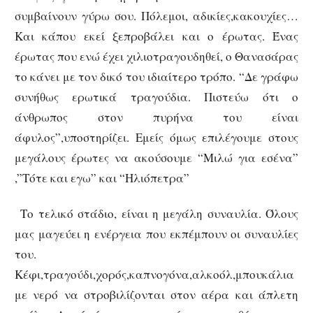
συμβαίνουν γύρω σου. Πόλεμοι, αδικίες,κακουχίες…
Kαι κάπου εκεί ξεπροβάλει και ο έρωτας. Ένας
έρωτας που ενώ έχει χιλιοτραγουδηθεί, ο Θανασάρας
το κάνει με τον δικό του ιδιαίτερο τρόπο.
“Δε γράφω
συνήθως ερωτικά τραγούδια. Πιστεύω ότι ο
άνθρωπος στον πυρήνα του είναι
άφυλος”,υποστηρίζει. Εμείς όμως επιλέγουμε στους
μεγάλους έρωτες να ακούσουμε “Μιλώ για εσένα”
,”Τότε και εγω” και “Ηλιόπετρα”
Το τελικό στάδιο, είναι η μεγάλη συναυλία. Όλους
μας μαγεύει η ενέργεια που εκπέμπουν οι συναυλίες
του.
Κέφι,τραγούδι,χορός,καπνογόνα,αλκοόλ,μπουκάλια
με νερό να στροβιλίζονται στον αέρα και άπλετη