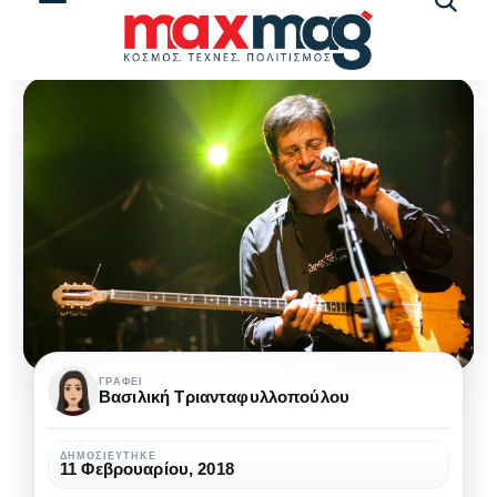
Αναζήτ
άρθρω
Το
ΓΡΆΦΕΙ
Βασιλική Τριανταφυλλοπούλου
φαινόμενο
“Θανάσης
ΔΗΜΟΣΙΕΎΤΗΚΕ
11 Φεβρουαρίου, 2018
Παπακωνσταντίνου”