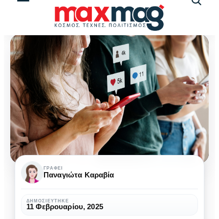
Αναζήτ
άρθρω
Η
ΓΡΆΦΕΙ
Παναγιώτα Καραβία
Gen
Z
ΔΗΜΟΣΙΕΎΤΗΚΕ
11 Φεβρουαρίου, 2025
αγοράζει