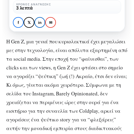
“ψεύτικη”
ΧΡΌΝΟΣ ΑΝΆΓΝΩΣΗΣ
3 λεπτά
ζωή
ΚΟΙΝΩΝΊΑ
ΠΟΛΙΤΙΣΜΌΣ
Η Gen Z αγοράζει
f
𝕏
in
✉
“ψεύτικη” ζωή
Η Gen Z, μια γενιά που κυριολεκτικά έχει μεγαλώσει
μες στην τεχνολογία, είναι απόλυτα εξαρτημένη από
τα social media. Στην εποχή του “φαίνεσθαι”, των
clicks και των views, η Gen Z έχει φτάσει στο σημείο
να αγοράζει “ψεύτικη” ζωή (!) Ακραίο, έτσι δεν είναι;
Κι όμως, γίνεται ακόμα χειρότερο. Σύμφωνα με τη
σελίδα του Instagram, Barely Opinionated, δεν
χρειάζεται να περιμένεις ώρες στην ουρά για ένα
εισιτήριο για την συναυλία των Coldplay, αρκεί να
αγοράσεις ένα ψεύτικο story για να “φλεξάρεις”
αυτήν την μοναδική εμπειρία στους διαδικτυακούς