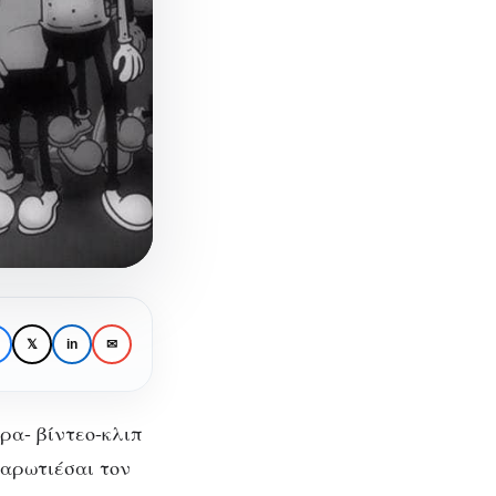
𝕏
in
✉
υρα- βίντεο-κλιπ
αναρωτιέσαι τον