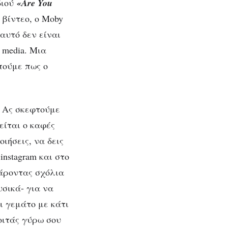
διού
«Are You
βίντεο, ο Moby
αυτό δεν είναι
 media. Μια
πούμε πως ο
ένα
Ας σκεφτούμε
είται ο καφές
οιήσεις, να δεις
nstagram και στο
κάροντας σχόλια
υσικά- για να
ι γεμάτο με κάτι
οιτάς γύρω σου