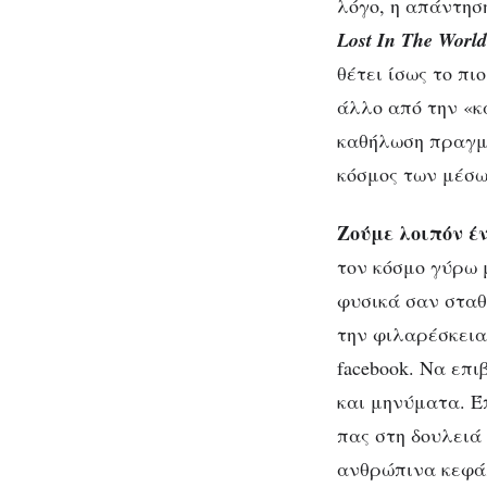
«Μάτριξ»;
λόγο, η απάντησ
Lost In The Worl
θέτει ίσως το π
άλλο από την «κ
καθήλωση πραγμα
Εί
κόσμος των μέσω
Ζούμε λοιπόν έν
τον κόσμο γύρω 
φυσικά σαν σταθε
την φιλαρέσκεια 
facebook. Να επι
και μηνύματα. Έ
πας στη δουλειά 
ανθρώπινα κεφάλ