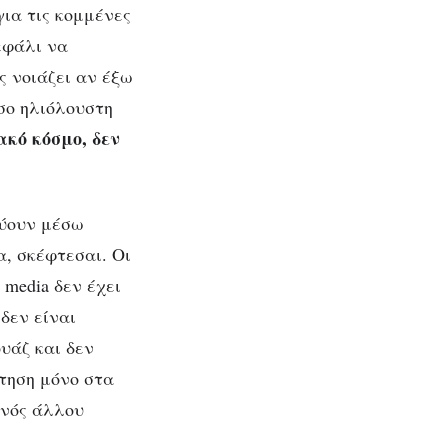
για τις κομμένες
κεφάλι να
ς νοιάζει αν έξω
σο ηλιόλουστη
κό κόσμο, δεν
εύουν μέσω
, σκέφτεσαι. Οι
 media δεν έχει
δεν είναι
υάζ και δεν
ήτηση μόνο στα
ενός άλλου