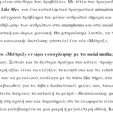
η είναι στο θέμα που προβάλλει. Με τίτλο του τραγου
d Like Me»
και ένα καταπληκτικό πραγματικά animation 
ιο σύγχρονο πρόβλημα του μέσου ανθρώπου σήμερα και 
αθήλωση» των ανθρώπων στα smartphones και στα social
ΚΟΙΝΩΝΊΑ
ΠΟΛΙΤΙΣΜΌΣ
τική και άκρως μανιακή. Θα μπορούσαμε λοιπόν, να 
ναι τα social media 
ν κοινωνικής δικτύωσης αποτελεί ένα νέο «Μάτριξ»;
νέο «Μάτριξ»;
α «Μάτριξ» εν ώρα ενασχόλησης με τα social media;
μας. Ξυπνάς και το δεύτερο πράγμα που κάνεις -προηγ
ρή αξία- είναι να ελέγξεις το κινητό σου και τις ειδοπ
σου να μεγαλώνει ανάλογα με το πόσα like πήρες στο i
βεβαιωθείς για τις δήθεν διαδικτυακές φιλίες σου, τσε
πειτα παίρνεις το αστικό ή το μετρό – Θεσσαλονίκης φ
ή στη σχολή σου και παρατηρείς ότι το λεωφορείο είνα
ια κατεβασμένα σε μια μικρή ή μεγαλύτερη οθόνη. Κ