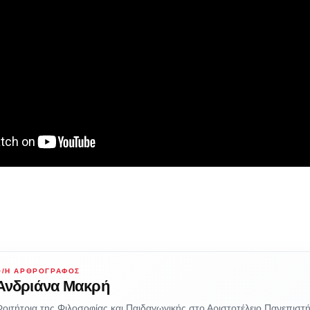
Ο/Η ΑΡΘΡΟΓΡΆΦΟΣ
Ανδριάνα Μακρή
οιτήτρια της Φιλοσοφίας και Παιδαγωγικής στο Αριστοτέλειο Πανεπιστή