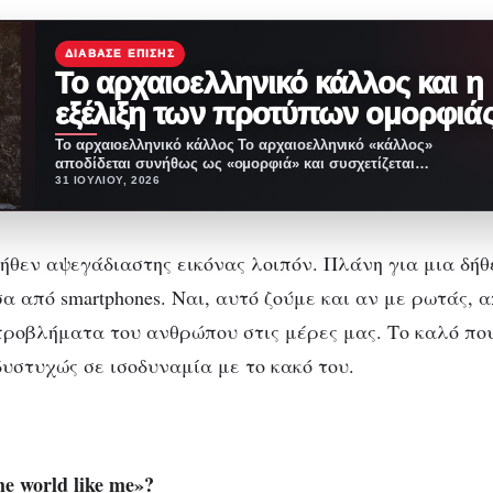
ΔΙΆΒΑΣΕ ΕΠΊΣΗΣ
Το αρχαιοελληνικό κάλλος και η
εξέλιξη των προτύπων ομορφιά
Το αρχαιοελληνικό κάλλος Το αρχαιοελληνικό «κάλλος»
αποδίδεται συνήθως ως «ομορφιά» και συσχετίζεται
τόσο με το γυναικείο…
31 ΙΟΥΛΊΟΥ, 2026
δήθεν αψεγάδιαστης εικόνας λοιπόν. Πλάνη για μια δή
α από smartphones. Ναι, αυτό ζούμε και αν με ρωτάς, 
ροβλήματα του ανθρώπου στις μέρες μας. Το καλό που
δυστυχώς σε ισοδυναμία με το κακό του.
the world like me»?