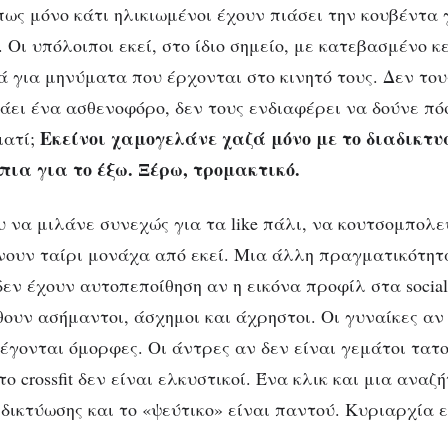
πως μόνο κάτι ηλικιωμένοι έχουν πιάσει την κουβέντα 
 Οι υπόλοιποι εκεί, στο ίδιο σημείο, με κατεβασμένο 
 για μηνύματα που έρχονται στο κινητό τους. Δεν του
άει ένα ασθενοφόρο, δεν τους ενδιαφέρει να δούνε πό
Εκείνοι χαμογελάνε χαζά μόνο με το διαδικτυα
ιατί;
πια για το έξω. Ξέρω, τρομακτικό.
υ να μιλάνε συνεχώς για τα like πάλι, να κουτσομπολ
χνουν ταίρι μονάχα από εκεί. Μια άλλη πραγματικότητα
ν έχουν αυτοπεποίθηση αν η εικόνα προφίλ στα social
θουν ασήμαντοι, άσχημοι και άχρηστοι. Οι γυναίκες αν 
έγονται όμορφες. Οι άντρες αν δεν είναι γεμάτοι τατο
ο crossfit δεν είναι ελκυστικοί. Ένα κλικ και μια αναζ
 δικτύωσης και το «ψεύτικο» είναι παντού. Κυριαρχία 