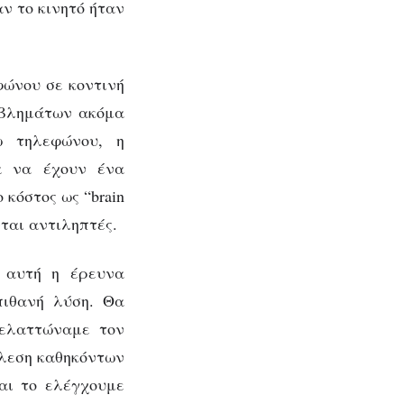
αν το κινητό ήταν
φώνου σε κοντινή
οβλημάτων ακόμα
ω τηλεφώνου, η
α να έχουν ένα
 κόστος ως “brain
νται αντιληπτές.
ι αυτή η έρευνα
πιθανή λύση. Θα
 ελαττώναμε τον
έλεση καθηκόντων
και το ελέγχουμε