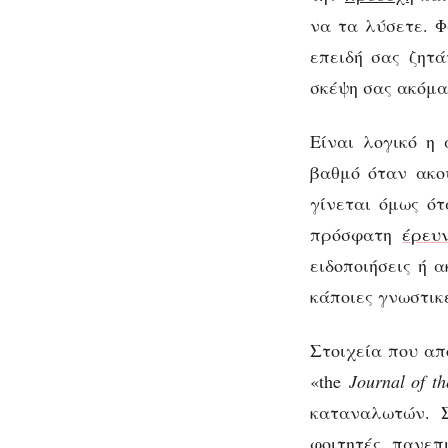
να τα λύσετε. 
επειδή σας ζητ
σκέψη σας ακόμα
Είναι λογικό η
βαθμό όταν ακο
γίνεται όμως ό
πρόσφατη
έρευ
ειδοποιήσεις ή 
κάποιες γνωστικ
Στοιχεία που απ
«the
Journal of t
καταναλωτών. Σ
φοιτητές πανεπ