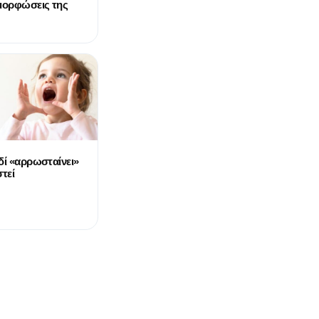
μορφώσεις της
δί «αρρωσταίνει»
τεί