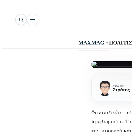
Αναζήτηση
άρθρων
+
MAXMAG
ΠΟΛΙΤΙ
Συγκέντρω
Συ
και
ΓΡΆΦΕΙ
κινητά
τηλέφωνα
Φανταστείτε ό
προβλήματα. Τα
την
προσοχή
και