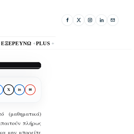
ΕΞΕΡΕΥΝΩ
PLUS
+
+
+
ητά
𝕏
in
✉
ό (μαθηματικά)
απαιτούν πλήρως
να μην μπορείτε