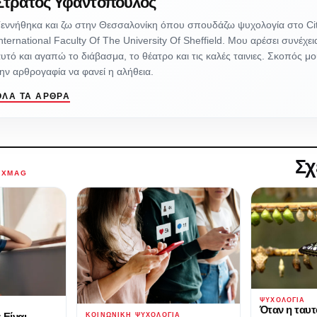
Στράτος Υφαντόπουλος
εννήθηκα και ζω στην Θεσσαλονίκη όπου σπουδάζω ψυχολογία στο Cit
nternational Faculty Of The University Of Sheffield. Μου αρέσει συνέχει
υτό και αγαπώ το διάβασμα, το θέατρο και τις καλές ταινιες. Σκοπός μο
ην αρθρογαφία να φανεί η αλήθεια.
ΌΛΑ ΤΑ ΆΡΘΡΑ
Σχ
AXMAG
ΨΥΧΟΛΟΓΊΑ
Όταν η ταυτ
 Είναι
ΚΟΙΝΩΝΙΚΉ ΨΥΧΟΛΟΓΊΑ