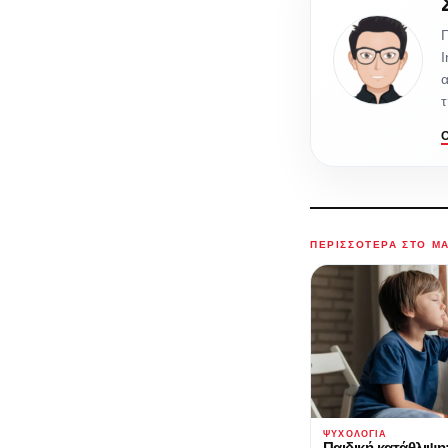
Γ
I
α
τ
ΠΕΡΙΣΣΌΤΕΡΑ ΣΤΟ M
ΨΥΧΟΛΟΓΊΑ
Παιδική κατάθλιψη: