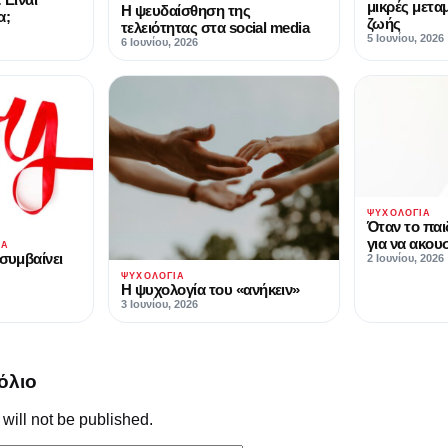
μικρές μετα
Η ψευδαίσθηση της
α;
ζωής
τελειότητας στα social media
5 Ιουνίου, 2026
6 Ιουνίου, 2026
ΨΥΧΟΛΟΓΊΑ
Όταν το παι
για να ακουσ
ΊΑ
 συμβαίνει
2 Ιουνίου, 2026
ΨΥΧΟΛΟΓΊΑ
Η ψυχολογία του «ανήκειν»
3 Ιουνίου, 2026
όλιο
will not be published.