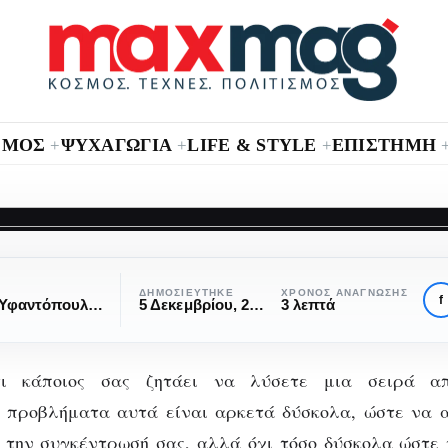
ΣΜΟΣ
ΨΥΧΑΓΩΓΙΑ
LIFE & STYLE
ΕΠΙΣΤΗΜΗ
+
+
+
ση
ΨΥΧΟΛΟΓΊΑ
γκέντρωση και κιν
ΔΗΜΟΣΙΕΎΤΗΚΕ
ΧΡΌΝΟΣ ΑΝΆΓΝΩΣΗΣ
f
Στράτος Υφαντόπουλος
5 Δεκεμβρίου, 2017
3 λεπτά
τηλέφωνα
τι κάποιος σας ζητάει να λύσετε μια σειρά απ
 προβλήματα αυτά είναι αρκετά δύσκολα, ώστε να 
 την
συγκέντρωσή
σας, αλλά όχι τόσο δύσκολα ώστε 