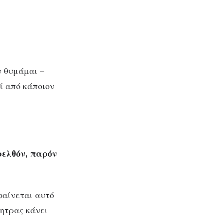
ν θυμάμαι –
ί από κάποιον
ρελθόν, παρόν
φαίνεται αυτό
μητρας κάνει