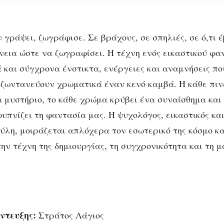
 γράψει, ζωγράφισε. Σε βράχους, σε σπηλιές, σε ό,τι 
εια ώστε να ζωγραφίσει. Η τέχνη ενός εικαστικού φα
και σύγχρονα ένστικτα, ενέργειες και αναμνήσεις που
 ζωντανεύουν χρωματικά έναν κενό καμβά. Η κάθε πιν
 μυστήριο, το κάθε χρώμα κρύβει ένα συναίσθημα και
φυπνίζει τη φαντασία μας. Η ψυχολόγος, εικαστικός κα
ΣΥΝΕΝΤΕΎΞΕΙΣ
ΤΈΧΝΕΣ
λη, μοιράζεται απλόχερα τον εσωτερικό της κόσμο κα
Δήμητρα Νατσκούλη – Α
ην τέχνη της δημιουργίας, τη συγχρονικότητα και τη μ
σουν οι αέρηδες που φ
μέσα μου
ντευξης:
Στράτος Λάγιος