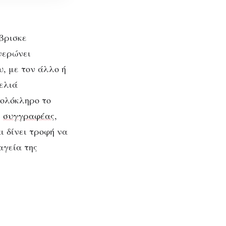
έβρισκε
νερώνει
, με τον άλλο ή
ελιά
 ολόκληρο το
ι
συγγραφέας
,
ι δίνει τροφή να
ς
αγεία της
υσάνε