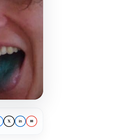
𝕏
in
✉