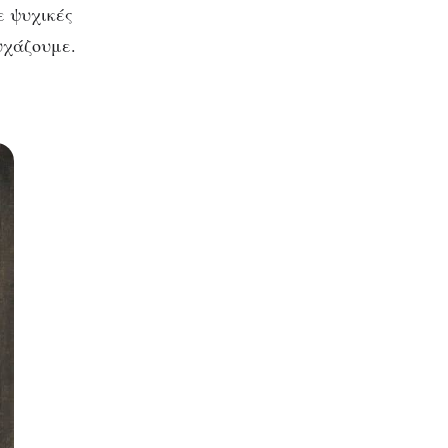
ε ψυχικές
υχάζουμε.