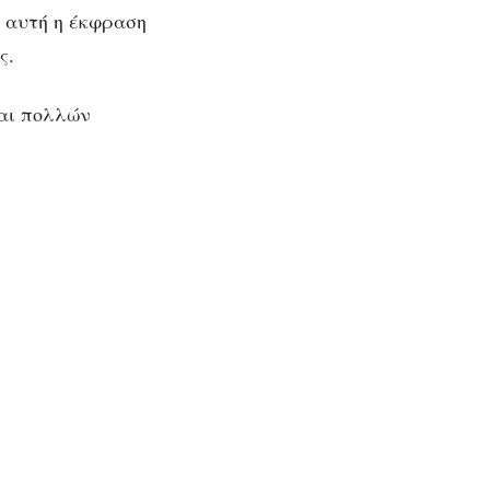
α αυτή η έκφραση
ς.
και πολλών