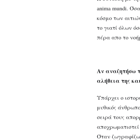
anima mundi. Όσ
κόσμο των αιτιώ
το γιατί όλων ό
πέρα απο το νοήμ
Αν αναζητήσω τ
αλήθεια της και
Υπάρχει ο ιστορι
μυθικός άνθρωπος
σειρά τους απορ
αποχρωματιστεί α
Όταν ζωγραφίζω 