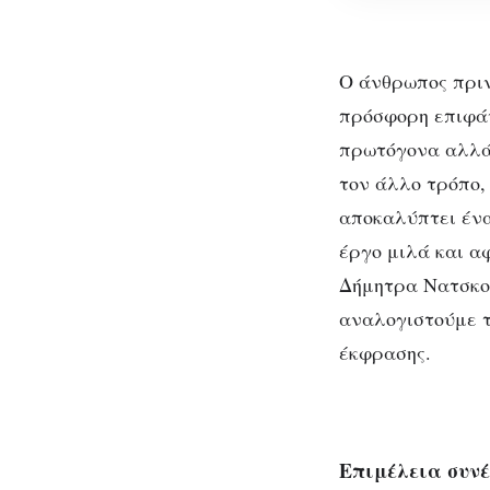
κοπάσουν
οι
Ο άνθρωπος πριν
αέρηδες
που
πρόσφορη επιφάν
φυσάνε
πρωτόγονα αλλά 
μέσα
τον άλλο τρόπο,
μου
αποκαλύπτει ένα
έργο μιλά και α
Δήμητρα Νατσκού
αναλογιστούμε τ
κοπά
έκφρασης.
Επιμέλεια συνέ