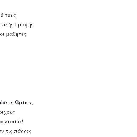
πό τους
ργικής Γραφής
οι μαθητές
των
υριακή
όσεις Ωρίων
,
οιχους
φαντασία!
ν τις πέννες