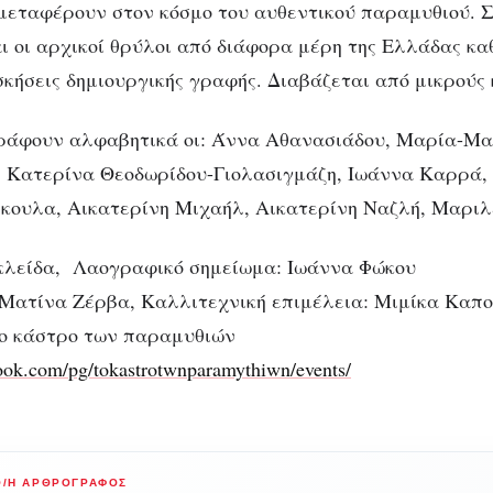
 μεταφέρουν στον κόσμο του αυθεντικού παραμυθιού. Σ
 οι αρχικοί θρύλοι από διάφορα μέρη της Ελλάδας κα
σκήσεις δημιουργικής γραφής. Διαβάζεται από μικρούς 
ράφουν αλφαβητικά οι: Άννα Αθανασιάδου, Μαρία-Μα
, Κατερίνα Θεοδωρίδου-Γιολασιγμάζη, Ιωάννα Καρρά,
ουλα, Αικατερίνη Μιχαήλ, Αικατερίνη Ναζλή, Μαριλ
Σκλείδα, Λαογραφικό σημείωμα: Ιωάννα Φώκου
 Ματίνα Ζέρβα, Καλλιτεχνική επιμέλεια: Μιμίκα Καπ
ο κάστρο των παραμυθιών
ook.com/pg/tokastrotwnparamythiwn/events/
Ο/Η ΑΡΘΡΟΓΡΆΦΟΣ