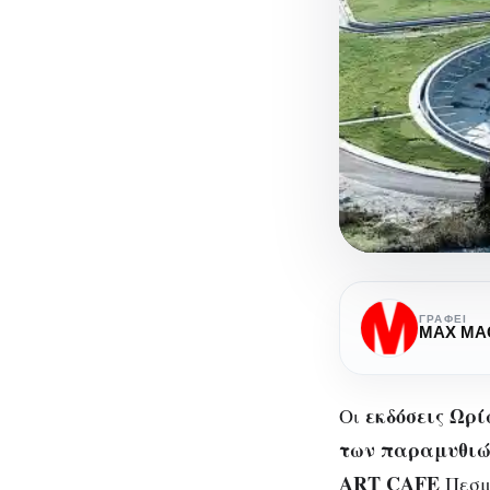
Παρουσίασ
βιβλίου
ΓΡΆΦΕΙ
MAX MA
“Το
κάστρο
εκδόσεις Ωρί
των
Οι
παραμυθιώ
των παραμυθι
/
ART CAFE
Πεσμ