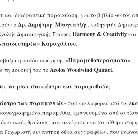
 και διαδραστική παρουσίαση, για το βιβλίο -εκτός α
Δρ. Δημήτρης Μπογιατζής
λούν: o
, καθηγητής Δημιου
ΒΙΒΛΊΟ
Harmony & Creativity
 Σχολής Δημιουργικής Γραφής
και 
ρουσίαση βιβλίου “Το κάστρο 
κπαιδευτηρίων Καραχάλιου
.
υθιών” / Εκδόσεις ΩΡΙΩΝ / Κ
Παραμυθοπεράσματα
αβάζει η ομάδα αφήγησης «
».
31 Μαρτίου – Αθήνα
Aeolos Woodwind Quintet.
ε τη μουσική του το
σει να μπει στο κάστρο των παραμυθιών;
κάστρο των παραμυθιών
εκδ
» που κυκλοφορεί από τις
εικονογραφημένα παραμύθια, εμπνευσμένα από αντίστ
δοσιακούς θρύλους, μας ανοίγουν ένα παράθυρο στη 
ία ξεχωριστή συνάντηση δέκα συγγραφέων, που ενώνου