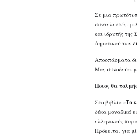
Εκδόσεις
ΩΡΙΩΝ /
Σε μια πρωτότυπη
Κυριακή
συντελεστές- μι
31
και ιδρυτής της
Πα
Μαρτίου
ε
Δημοτικού των
–
παραμ
Αθήνα
Αποσπάσματα δι
Μας συνοδεύει μ
Ποιος θα τολμή
Το 
Στο βιβλίο «
δέκα μοναδικά 
ελληνικούς παρα
Πρόκειται για μ