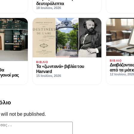
δευτερόλεπτα
18 Ιουλίου, 2026
ΒΙΒΛΊΟ
ΒΙΒΛΊΟ
Διαβάζοντας
Τα «ζωντανά» βιβλία του
από τα μάτ
θα
Harvard
12 Ιουλίου, 202
γγονοί μας
15 Ιουλίου, 2026
όλιο
will not be published.