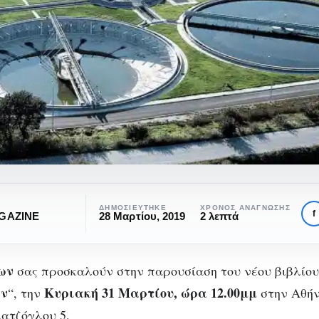
η
ΔΗΜΟΣΙΕΎΤΗΚΕ
ΧΡΌΝΟΣ ΑΝΆΓΝΩΣΗΣ
f
GAZINE
28 Μαρτίου, 2019
2 λεπτά
ων
σας προσκαλούν στην παρουσίαση του νέου βιβλίου
ν”
ών
Κυριακή 31 Μαρτίου, ώρα 12.00μμ
“, την
στην Αθήν
ατζόγλου 5.