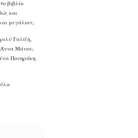
το βιβλίο
θώς και
και μεγάλους.
ριλύ Γαλίζη,
 Άννα Μάνου,
ένα Πονηράκη.
ούλα