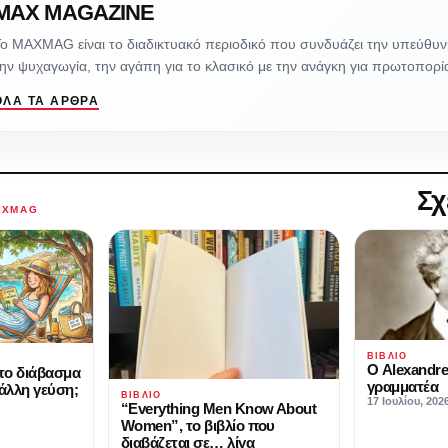
MAX MAGAZINE
ο MAXMAG είναι το διαδικτυακό περιοδικό που συνδυάζει την υπεύθυ
ην ψυχαγωγία, την αγάπη για το κλασικό με την ανάγκη για πρωτοπορί
ΌΛΑ ΤΑ ΆΡΘΡΑ
Σχ
AXMAG
ΒΙΒΛΊΟ
Ο Alexandr
ί το διάβασμα
γραμματέα
 άλλη γεύση;
ΒΙΒΛΊΟ
17 Ιουλίου, 202
“Everything Men Know About
Women”, το βιβλίο που
διαβάζεται σε… λίγα