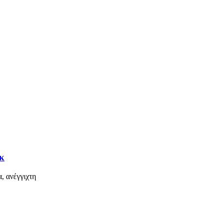
κ
, ανέγγιχτη