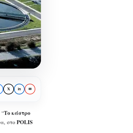
𝕏
in
✉
Το κάστρο
 “
POLIS
α, στο