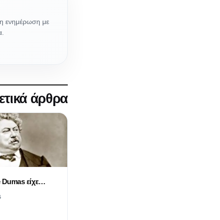
νη ενημέρωση με
α.
ετικά άρθρα
e Dumas είχε…
6