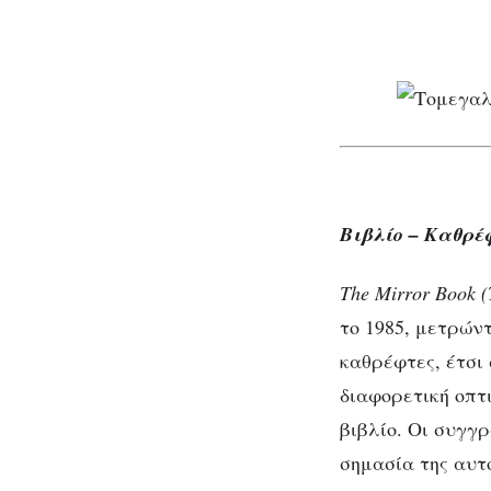
Βιβλίο – Καθρέ
The
Mirror
Book
(
το 1985, μετρώντ
καθρέφτες, έτσι
διαφορετική οπτ
βιβλίο. Οι συγγ
σημασία της αυτ