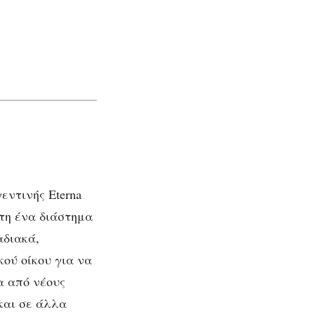
εντινής Eterna
στη ένα διάστημα
αδιακά,
κού οίκου για να
α από νέους
και σε άλλα