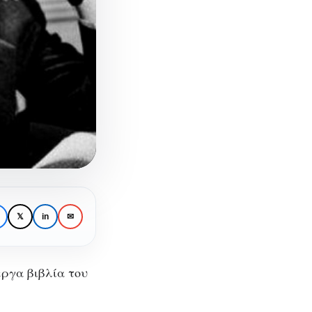
𝕏
in
✉
εργα βιβλία του