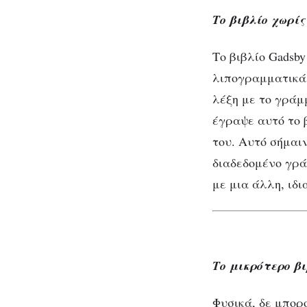
(part
2)
Το βιβλίο χωρί
Το βιβλίο Gadsb
λιπογραμματικά 
Τ
λέξη με το γράμ
έγραψε αυτό το 
του. Αυτό σήμαι
διαδεδομένο γρά
με μια άλλη, ιδι
Το μικρότερο βι
Φυσικά, δε μπορο