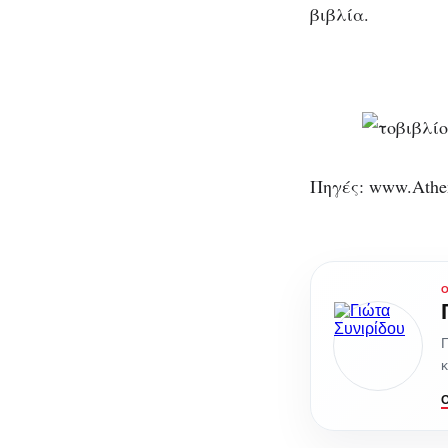
βιβλία.
Πηγές: www.Athens
Γ
κ