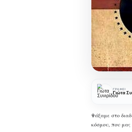
Τα
πιο
ΓΡΆΦΕΙ
Γιώτα Συ
περίεργα
βιβλία
του
Ψάξαμε στο διαδ
κόσμου
κόσμου, που μας