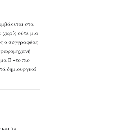
λαμβάνεται στα
ν χωρίς ούτε μια
ία
ως ο συγγραφέας
 γραφομηχανή
)
μα Ε –το πιο
τά δημιουργικά
 και το