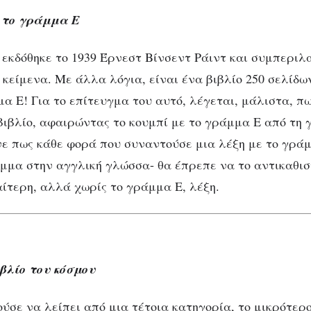
ς το γράμμα Ε
y εκδόθηκε το 1939 Έρνεστ Βίνσεντ Ράιντ και συμπερι
κείμενα. Με άλλα λόγια, είναι ένα βιβλίο 250 σελίδω
ΒΙΒΛΊΟ
α πιο περίεργα βιβλ
μα Ε! Για το επίτευγμα του αυτό, λέγεται, μάλιστα, π
βιβλίο, αφαιρώντας το κουμπί με το γράμμα Ε από τη
του κόσμου (part 2
νε πως κάθε φορά που συναντούσε μια λέξη με το γράμ
μμα στην αγγλική γλώσσα- θα έπρεπε να το αντικαθισ
αίτερη, αλλά χωρίς το γράμμα Ε, λέξη.
βλίο του κόσμου
ύσε να λείπει από μια τέτοια κατηγορία, το μικρότερο