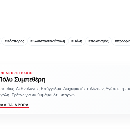
#Βόσπορος
#Κωνσταντινούπολη
#Πόλη
#πολιτισμός
#προορι
Ο/Η ΑΡΘΡΟΓΡΆΦΟΣ
Πόλυ Συμπεθέρη
πουδές: Διεθνολόγος, Επάγγελμα: Διαχειριστής ταλέντων, Αγάπες: η π
χόλη. Γράφω για να θυμάμαι ότι υπάρχω.
ΌΛΑ ΤΑ ΆΡΘΡΑ