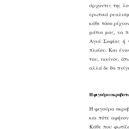
άρχοντες της λο
ερωτικό ρεαλισμ
κάθε τόσο ρίχνο
μάτια μας, να π
Αγιά Σοφίας ή 
πλοίου. Και ένα
του, εκείνος, ό
αλλά δε θα πνίγ
Η φιγούρα ακροβατώ
Η φιγούρα ακροβ
και πότε αφήνον
Κάθε που φωτίζε