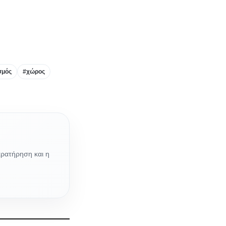
σμός
#χώρος
αρατήρηση και η