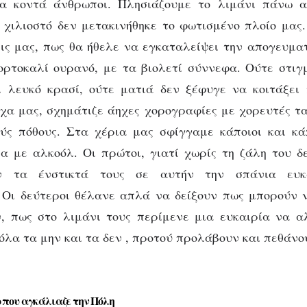
α κοντά άνθρωποι. Πλησιάζουμε το λιμάνι πάνω 
χιλιοστό δεν μετακινήθηκε το φωτισμένο πλοίο μας
ις μας, πως θα ήθελε να εγκαταλείψει την απογευμα
ορτοκαλί ουρανό, με τα βιολετί σύννεφα. Ούτε στιγ
ΑΨΥΧΟΛΌΓΗΤΑ
 λευκό κρασί, ούτε ματιά δεν ξέφυγε να κοιτάξει 
ίσκοντας τη δική 
χα μας, σχημάτιζε άηχες χορογραφίες με χορευτές τ
ύς πόθους. Στα χέρια μας σφίγγαμε κάποιοι και κά
“Πόλη”
α με αλκοόλ. Οι πρώτοι, γιατί χωρίς τη ζάλη του 
ν τα ένστικτά τους σε αυτήν την σπάνια ευκα
 Οι δεύτεροι θέλανε απλά να δείξουν πως μπορούν 
, πως στο λιμάνι τους περίμενε μια ευκαιρία να α
όλα τα μην και τα δεν , προτού προλάβουν και πεθάνο
 που αγκάλιαζε την Πόλη