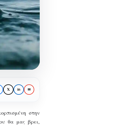
𝕏
in
✉
κορπισμένη στην
ου θα μας βρει,