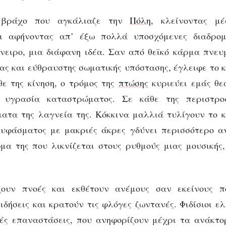
ο βράχο που αγκάλιαζε την
Πόλη
, κλείνοντας μέ
ι αφήνοντας απ’ έξω πολλά υποσχόμενες διαδρομ
νειρο, μια διάφανη ιδέα. Σαν από θεϊκό κάρμα πνευ
ας και εύθραυστης σωματικής υπόστασης, έγλειφε το 
ε της κίνηση, ο τρόμος της
πτώσης
κυριεύει εμάς θε
 υγρασία καταστρώματος. Σε κάθε της περιστρο
ατα της λαγνεία της. Κόκκινα μαλλιά τυλίγουν το κ
 υφάσματος με μακριές άκρες γδύνει περισσότερο αν
α της που λικνίζεται στους ρυθμούς μιας μουσικής
ζουν πνοές και εκθέτουν ανέμους σαν εκείνους π
ιδήσεις και κρατούν τις φλόγες ζωντανές. Φιδίσιοι ε
ές επαναστάσεις, που ανηφορίζουν μέχρι τα ανάκτο