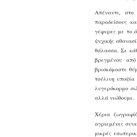
Απέναντι, στ
παραδείσους κα
γέφυρες με το ό
ψυχικής αθανασί
θάλασσα. Σε κάθ
βρεγμένου από
βρισκόμαστε θύμ
τούλινη υποψία
λυγερόκορμο σώμ
αλλά νιώθουμε.
Χέρια ζωγραφί
αγριεμένες συνε
μικρές εσωτερικ