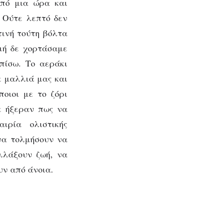
από μια ώρα και
. Ούτε λεπτό δεν
τινή τούτη βόλτα
μή δε χορτάσαμε
πίσω. Το αεράκι
μας
α μαλλιά μας και
ποιοι με το ζόρι
δε ήξεραν πως να
ιρία ολιστικής
να τολμήσουν να
λλάξουν ζωή, να
υν από άνοια.