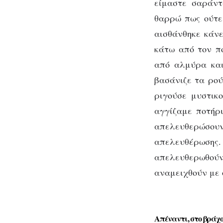
είμαστε σαράντ
θαρρώ πως ούτε 
αισθάνθηκε κάνε
κάτω από τον π
από αλμύρα και
Βρ
βασάνιζε τα ρού
ριγούσε μυστικο
αγγίζαμε ποτήρι
απελευθερώσου
απελευθέρωσης.
απελευθερωθούν
αναμειχθούν με 
Απέναντι, στο βράχο