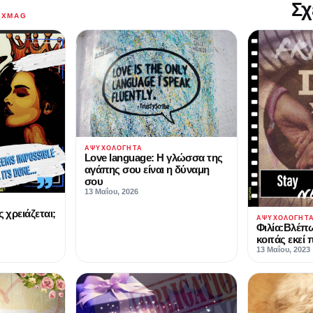
Σχ
AXMAG
ΑΨΥΧΟΛΌΓΗΤΑ
Love language: Η γλώσσα της
αγάπης σου είναι η δύναμη
σου
13 Μαΐου, 2026
ς χρειάζεται;
ΑΨΥΧΟΛΌΓΗΤ
Φιλία:Βλέπω
κοιτάς εκεί
13 Μαΐου, 2023