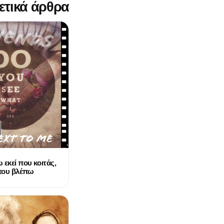
ετικά άρθρα
Α
 εκεί που κοιτάς,
 που βλέπω