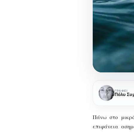
Βρίσκοντας
τη
ΓΡΆΦΕΙ
Πόλυ Συ
δική
μας
“Πόλη”
Πάνω στο μικρό
επιφάνεια ασημ