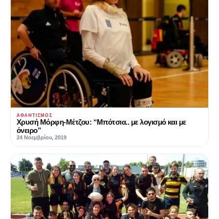
ΑΘΛΗΤΙΣΜΌΣ
Χρυσή Μόρφη-Μέτζου: “Μπότσια.. με λογισμό και με
όνειρο”
24 Νοεμβρίου, 2019