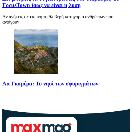
FocusTown ίσως να είναι η λύση
Αν ανήκεις σε εκείνη τη θλιβερή κατηγορία ανθρώπων που
ανοίγουν
Λα Γκομέρα: Το νησί των σφυριγμάτων
Πηγή: media.houseandgarden.co.ukΜακριά από τα πολύβουα
θέρετρα και τις κοσμοπολίτικες εικόνες