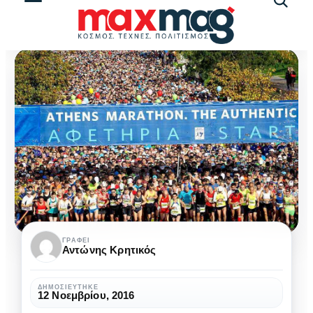
Αναζήτ
άρθρω
Την
ΓΡΆΦΕΙ
Αντώνης Κρητικός
Κυριακή
ο
ΔΗΜΟΣΙΕΎΤΗΚΕ
12 Νοεμβρίου, 2016
34ος