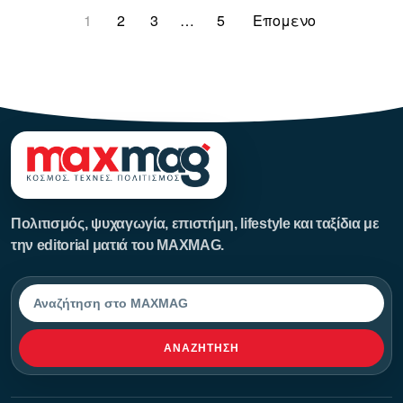
1
2
3
…
5
Επομενο
123123123
Πολιτισμός, ψυχαγωγία, επιστήμη, lifestyle και ταξίδια με
την editorial ματιά του MAXMAG.
Αναζήτηση
ΑΝΑΖΉΤΗΣΗ