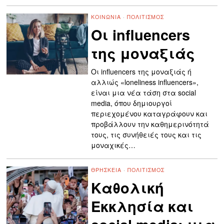
ΚΟΙΝΩΝΊΑ
·
ΠΟΛΙΤΙΣΜΌΣ
Οι influencers
της μοναξιάς
Οι influencers της μοναξιάς ή
αλλιώς «loneliness influencers»,
είναι μια νέα τάση στα social
media, όπου δημιουργοί
περιεχομένου καταγράφουν και
προβάλλουν την καθημερινότητά
τους, τις συνήθειές τους και τις
μοναχικές…
ΘΡΗΣΚΕΊΑ
·
ΠΟΛΙΤΙΣΜΌΣ
Καθολική
Εκκλησία και