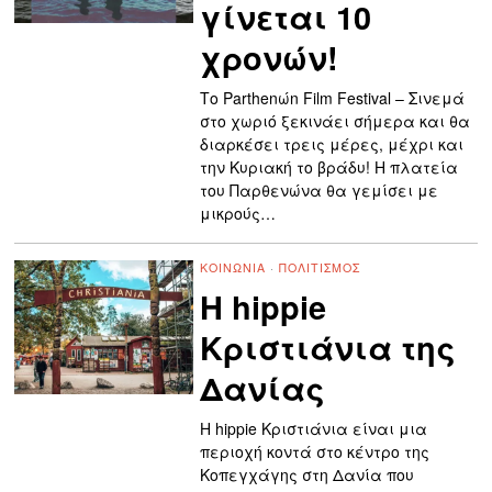
γίνεται 10
χρονών!
Το Parthenώn Film Festival – Σινεμά
στο χωριό ξεκινάει σήμερα και θα
διαρκέσει τρεις μέρες, μέχρι και
την Κυριακή το βράδυ! Η πλατεία
του Παρθενώνα θα γεμίσει με
μικρούς…
ΚΟΙΝΩΝΊΑ
·
ΠΟΛΙΤΙΣΜΌΣ
Η hippie
Κριστιάνια της
Δανίας
Η hippie Κριστιάνια είναι μια
περιοχή κοντά στο κέντρο της
Κοπεγχάγης στη Δανία που