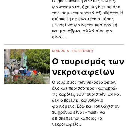
Οι ghost towns ή αλλιώς πόλεις-
φαντάσματα, έχουν γίνει σε όλο
τον κόσμο τουριστικά αξιοθέατα. Η
επίσκεψη σε ένα τέτοιο μέρος
μπορεί να φαίνεται περίεργη ή
και μακάβρια, αλλά σίγουρα
είναι…
ΚΟΙΝΩΝΊΑ
·
ΠΟΛΙΤΙΣΜΌΣ
Ο τουρισμός των
νεκροταφείων
Ο τουρισμός των νεκροταφείων
όλο και περισσότερο «κατακτά»
τις καρδιές των τουριστών, αν και
δεν αποτελεί καινούργιο
φαινόμενο. Εδώ και τουλάχιστον
30 χρόνια είναι «must» να
επισκέπτεται κάποιος το
νεκροταφείο…