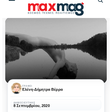
Αναζήτ
άρθρω
Είναι
ΓΡΆΦΕΙ
Ελένη-Δήμητρα Βέρρα
και
φαίνεσθαι:
ΔΗΜΟΣΙΕΎΤΗΚΕ
8 Σεπτεμβρίου, 2020
γέφυρα