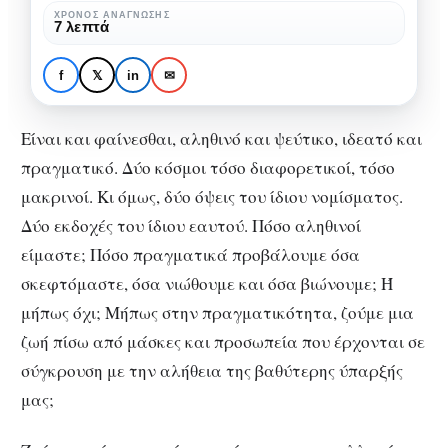
επικοινωνίας
ΧΡΌΝΟΣ ΑΝΆΓΝΩΣΗΣ
ΚΟΙΝΩΝΙΚΉ ΨΥΧΟΛΟΓΊΑ
ΨΥΧΟΛΟΓΊΑ
7 λεπτά
με
Είναι και φαίνεσθαι:
την
γέφυρα επικοινωνίας με
f
𝕏
in
✉
ύπαρξη
την ύπαρξη
Είναι και φαίνεσθαι, αληθινό και ψεύτικο, ιδεατό και
πραγματικό. Δύο κόσμοι τόσο διαφορετικοί, τόσο
μακρινοί. Κι όμως, δύο όψεις του ίδιου νομίσματος.
Δύο εκδοχές του ίδιου εαυτού. Πόσο αληθινοί
είμαστε; Πόσο πραγματικά προβάλουμε όσα
σκεφτόμαστε, όσα νιώθουμε και όσα βιώνουμε; Ή
μήπως όχι; Μήπως στην πραγματικότητα, ζούμε μια
ζωή πίσω από μάσκες και προσωπεία που έρχονται σε
σύγκρουση με την αλήθεια της βαθύτερης ύπαρξής
μας;