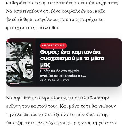
καθαρότητα και η αυθεντικότητα της ύπαρξης τους.
Να αποτινάξουν ότι ξένο κουβαλούν και κάθε
ψευδαίσθηση ασφάλειας που τους παρέχει το
φτιαχτό τους φαίνεσθαι.
ΔΙΆΒΑΣΕ ΕΠΊΣΗΣ
Θυμός: ένα καμπανάκι
συσχετισμού με το μέσα
μας
Η λέξη θυμός στα αρχαία
αναφέρεται στη σφαίρα της
ψυχής που περικλείει το
12 ΑΥΓΟΎΣΤΟΥ, 2020
συναίσθημα και τη…
Να αφεθούν, να ωριμάσουν, να αναλάβουν την
ευθύνη του εαυτού τους. Και μόνο τότε θα νιώσουν
την ελευθερία να πετάξουν στα μονοπάτια της
ύπαρξής τους. Ανενόχλητοι, χωρίς ντροπή γι’ αυτό