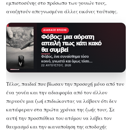
εμπιστοσύνης στο πρόσωπο των γονιών τους,
αναζητούν απεγνωσμένα άλλες εικόνες ταύτισης.
ΔΙΆΒΑΣΕ ΕΠΊΣΗΣ
Φόβος: μια αόρατη
απειλή πως κάτι κακό
θα συμβεί
Φόβος, ένα συναίσθημα τόσο
κοινό, γνωστό και όμως τόσο
άγνωστο. Κάτι που ζούμε μαζί
22 ΑΥΓΟΎΣΤΟΥ, 2020
του και…
Τέλος, παιδιά που βίωσαν την προσοχή μόνο από τον
ένα γονέα και την αδιαφορία από τον άλλον
περνούν μια ζωή επιδιώκοντας να λάβουν ότι δεν
κατάφεραν στα πρώτα χρόνια της ζωής τους. Σε
αυτή την προσπάθεια του ατόμου να λάβει τον
θαυμασμό και την ικανοποίηση της αποδοχής