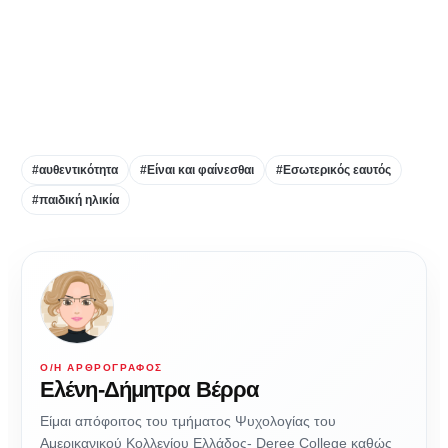
#αυθεντικότητα
#Είναι και φαίνεσθαι
#Εσωτερικός εαυτός
#παιδική ηλικία
Ο/Η ΑΡΘΡΟΓΡΆΦΟΣ
Ελένη-Δήμητρα Βέρρα
Είμαι απόφοιτος του τμήματος Ψυχολογίας του
Αμερικανικού Κολλεγίου Ελλάδος- Deree College καθώς