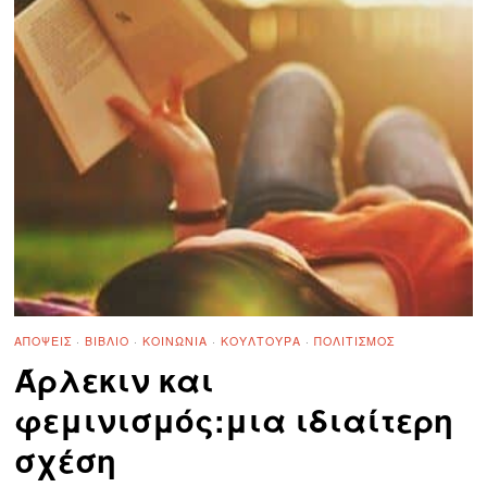
ΑΠΌΨΕΙΣ
·
ΒΙΒΛΊΟ
·
ΚΟΙΝΩΝΊΑ
·
ΚΟΥΛΤΟΥΡΑ
·
ΠΟΛΙΤΙΣΜΌΣ
Άρλεκιν και
φεμινισμός:μια ιδιαίτερη
σχέση