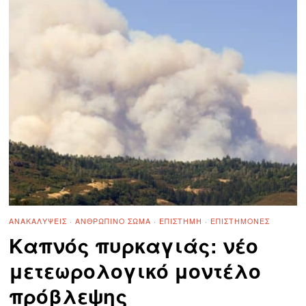
ΑΝΑΚΑΛΎΨΕΙΣ
·
ΑΝΘΡΏΠΙΝΟ ΣΏΜΑ
·
ΕΠΙΣΤΉΜΗ
·
ΕΠΙΣΤΉΜΟΝΕΣ
Καπνός πυρκαγιάς: νέο
μετεωρολογικό μοντέλο
πρόβλεψης