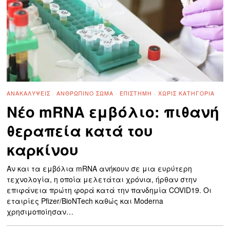
ΑΝΑΚΑΛΎΨΕΙΣ
·
ΑΝΘΡΏΠΙΝΟ ΣΏΜΑ
·
ΕΠΙΣΤΉΜΗ
·
ΧΩΡΊΣ ΚΑΤΗΓΟΡΊΑ
Νέο mRNA εμβόλιο: πιθανή
θεραπεία κατά του
καρκίνου
Αν και τα εμβόλια mRNA ανήκουν σε μια ευρύτερη
τεχνολογία, η οποία μελετάται χρόνια, ήρθαν στην
επιφάνεια πρώτη φορά κατά την πανδημία COVID19. Οι
εταιρίες Pfizer/BioNTech καθώς και Moderna
χρησιμοποίησαν…