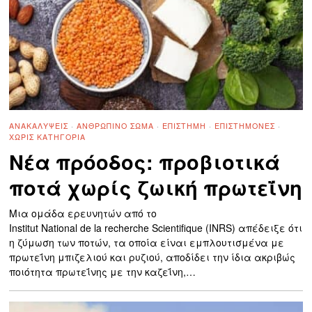
ΑΝΑΚΑΛΎΨΕΙΣ
·
ΑΝΘΡΏΠΙΝΟ ΣΏΜΑ
·
ΕΠΙΣΤΉΜΗ
·
ΕΠΙΣΤΉΜΟΝΕΣ
·
ΧΩΡΊΣ ΚΑΤΗΓΟΡΊΑ
Νέα πρόοδος: προβιοτικά
ποτά χωρίς ζωική πρωτεΐνη
Μια ομάδα ερευνητών από το
Institut National de la recherche Scientifique (INRS) απέδειξε ότι
η ζύμωση των ποτών, τα οποία είναι εμπλουτισμένα με
πρωτεΐνη μπιζελιού και ρυζιού, αποδίδει την ίδια ακριβώς
ποιότητα πρωτεΐνης με την καζεΐνη,…