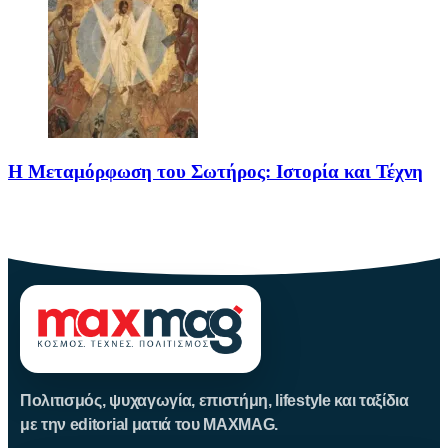
Η Μεταμόρφωση του Σωτήρος: Ιστορία και Τέχνη
Η Μεταμόρφωση του Σωτήρος: Ιστορία και Έθιμα Στις 6
Αυγούστου
Πολιτισμός, ψυχαγωγία, επιστήμη, lifestyle και ταξίδια
με την editorial ματιά του MAXMAG.