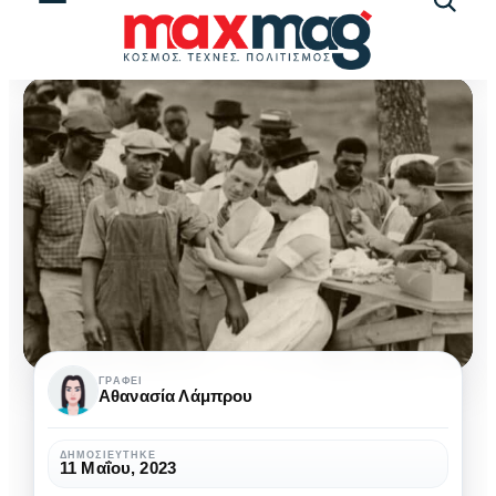
Αναζήτ
άρθρω
Πείραμα
ΓΡΆΦΕΙ
Αθανασία Λάμπρου
Tuskegee:
Έγκλημα
ΔΗΜΟΣΙΕΎΤΗΚΕ
11 Μαΐου, 2023
για