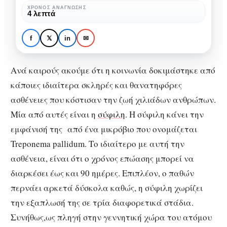
την
ΧΡΌΝΟΣ ΑΝΆΓΝΩΣΗΣ
ΑΠΌΨΕΙΣ
ΕΚΠΑΊΔΕΥΣΗ
ΚΟΙΝΩΝΊΑ
ΠΟΛΙΤΙΣΜΌΣ
4 λεπτά
ανθρωπότητα
Πείραμα Tuskegee:
Έγκλημα για την
f
𝕏
in
✉
ανθρωπότητα
Ανά καιρούς ακούμε ότι η κοινωνία δοκιμάστηκε από
κάποιες ιδιαίτερα σκληρές και θανατηφόρες
ασθένειες που κόστισαν την ζωή χιλιάδων ανθρώπων.
Μία από αυτές είναι η
σύφιλη
. Η σύφιλη κάνει την
εμφάνισή της από ένα μικρόβιο που ονομάζεται
Treponema pallidum. Το ιδιαίτερο με αυτή την
ασθένεια, είναι ότι ο χρόνος επώασης μπορεί να
διαρκέσει έως και 90 ημέρες. Επιπλέον, ο παθών
περνάει αρκετά δύσκολα καθώς, η σύφιλη χωρίζει
την εξαπλωσή της σε τρία διαφορετικά στάδια.
Συνήθως,ως πληγή στην γεννητική χώρα του ατόμου