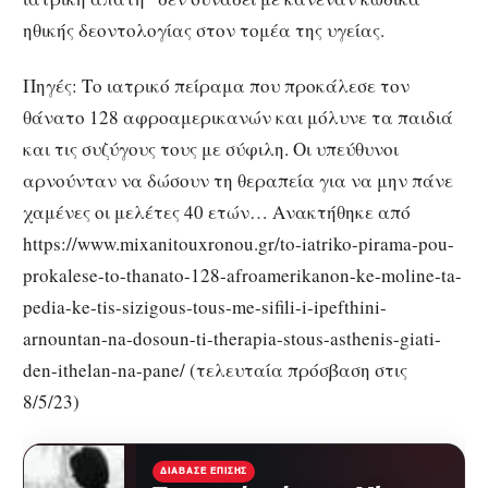
ηθικής δεοντολογίας στον τομέα της υγείας.
Πηγές: Το ιατρικό πείραμα που προκάλεσε τον
θάνατο 128 αφροαμερικανών και μόλυνε τα παιδιά
και τις συζύγους τους με σύφιλη. Οι υπεύθυνοι
αρνούνταν να δώσουν τη θεραπεία για να μην πάνε
χαμένες οι μελέτες 40 ετών… Ανακτήθηκε από
https://www.mixanitouxronou.gr/to-iatriko-pirama-pou-
prokalese-to-thanato-128-afroamerikanon-ke-moline-ta-
pedia-ke-tis-sizigous-tous-me-sifili-i-ipefthini-
arnountan-na-dosoun-ti-therapia-stous-asthenis-giati-
den-ithelan-na-pane/ (τελευταία πρόσβαση στις
8/5/23)
ΔΙΆΒΑΣΕ ΕΠΊΣΗΣ