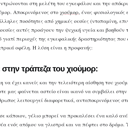
άση στην ψυχική υγ
εντρώνονται στη μελέτη του εγκεφάλου και την απόκρι
ύμορ. Αποκρινόμενος στο
χιούμορ
, ένας φυσιολογικός
άλληλες ποσότητες από χημικές ουσίες (ντοπαμίνη, επι
 ουσίες αυτές προάγουν την ψυχική υγεία και βοηθούν 
ό γιατί περιοχές της εγκεφαλικής δραστηριότητας που 
ατρικά οφέλη. Η λύση είναι η προφανής:
στην τράπεζα του χιούμορ:
η να έχει κανείς και την τελειότερη αίσθηση του χιού
οτε μας φαίνεται αστείο είναι ικανό να συμβάλει στην
θρωπος λειτουργεί διαφορετικά, ανταποκρινόμενος στ
σε κάποιον, γέλιο μπορεί να προκαλέσει ένα καλό ανέ
θέα ενός ατόμου να γλιστρά και να πέφτει στο δρόμο.