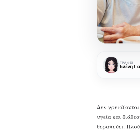
Γέλιο:
η
ΓΡΆΦΕΙ
Ελένη Γ
θεραπευτικ
του
δράση
στην
Δεν χρειάζονται 
ψυχική
υγεία
υγεία και διάθεσ
Γέ
θεραπεύει. Πλού