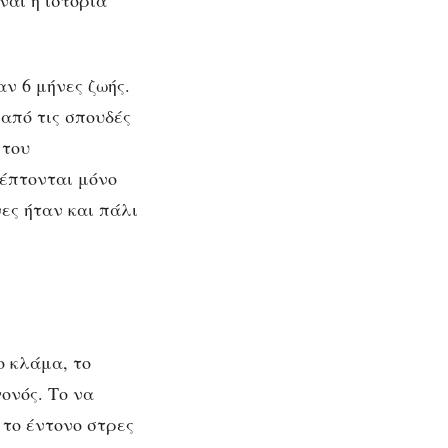
ναι η ιστορία
αν 6 μήνες ζωής.
 από τις σπουδές
 του
κέπτονται μόνο
νες ήταν και πάλι
ο κλάμα, το
ονός. Το να
 το έντονο στρες