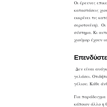
δρ
Οι έρευνες επικ
καταστάσεις χιο
εκκρίνει τις κατ
σεροτονίνη). Οι
σύστημα. Κι αυτ
χιούμορ έχουν ι
Επενδύστε 
Δεν είναι ανάγκ
γελάσει. Οτιδήπ
γέλιου. Κάθε άν
Για παράδειγμα 
κάποιον άλλο η 