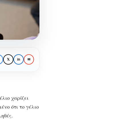
𝕏
in
✉
έλιο χαρίζει
μένο ότι το γέλιο
του
ληθές.