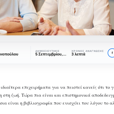
ΔΗΜΟΣΙΕΎΤΗΚΕ
ΧΡΌΝΟΣ ΑΝΆΓΝΩΣΗΣ
f
ανοπούλου
5 Σεπτεμβρίου, 2020
3 λεπτά
ή
ιδιαίτερα επιχειρήματα για να πειστεί κανείς ότι το γ
ΚΟΙΝΩΝΙΚΉ ΨΥΧΟΛΟΓΊΑ
ΨΥΧΟΛΟΓΊΑ
η στη ζωή. Τώρα πια είναι και επιστημονικά αποδεδειγ
λιο: η θεραπευτική 
σια είναι η βιβλιογραφία που ενισχύει του λόγου το α