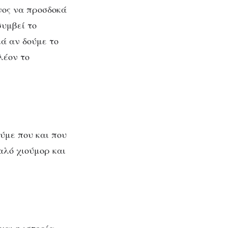
νος να προσδοκά
συμβεί το
ά αν δούμε το
λέον το
ύμε που και που
αλό χιούμορ και