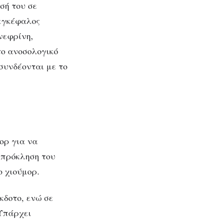
εία
σή του σε
 εγκέφαλος
νεφρίνη,
το ανοσολογικό
συνδέονται με το
μορ για να
 πρόκληση του
ο χιούμορ.
κδοτο, ενώ σε
 Υπάρχει