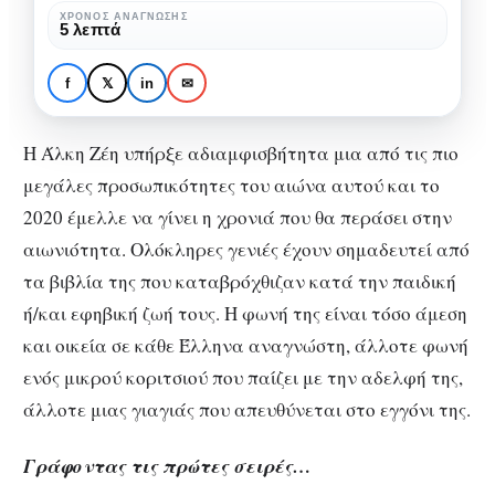
Ζέη
ΧΡΌΝΟΣ ΑΝΆΓΝΩΣΗΣ
ΒΙΒΛΊΟ
ΣΥΓΓΡΑΦΕΊΣ
5 λεπτά
μέσα
Τα πρόσωπα της Άλκης
από
Ζέη μέσα από τα βιβλία
f
𝕏
in
✉
τα
της
βιβλία
Η Άλκη Ζέη υπήρξε αδιαμφισβήτητα μια από τις πιο
της
μεγάλες προσωπικότητες του αιώνα αυτού και το
2020 έμελλε να γίνει η χρονιά που θα περάσει στην
αιωνιότητα. Ολόκληρες γενιές έχουν σημαδευτεί από
τα βιβλία της που καταβρόχθιζαν κατά την παιδική
ή/και εφηβική ζωή τους. Η φωνή της είναι τόσο άμεση
και οικεία σε κάθε Έλληνα αναγνώστη, άλλοτε φωνή
ενός μικρού κοριτσιού που παίζει με την αδελφή της,
άλλοτε μιας γιαγιάς που απευθύνεται στο εγγόνι της.
Γράφοντας τις πρώτες σειρές…