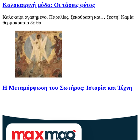
Καλοκαιρινή μόδα: Οι τάσεις φέτος
Καλοκαίρι αγαπημένο. Παραλίες, ξεκούραση και… ζέστη! Καμία
θερμοκρασία δε θα
Η Μεταμόρφωση του Σωτήρος: Ιστορία και Τέχνη
Η Μεταμόρφωση του Σωτήρος: Ιστορία και Έθιμα Στις 6
Αυγούστου