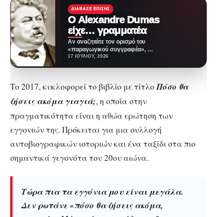
ΔΙΆΒΑΣΕ ΕΠΊΣΗΣ
Ο Alexandre Dumas
είχε… γραμματέα
Αν αναζητάτε τον ορισμό του
«παραγωγικού συγγραφέα», ο
Alexandre Dumas είναι η
17 ΙΟΥΛΊΟΥ, 2026
απάντηση. Ο άνθρωπος που…
Το 2017, κυκλοφορεί το βιβλίο με τίτλο
Πόσο θα
ζήσεις ακόμα γιαγιά;
, η οποία στην
πραγματικότητα είναι η αθώα ερώτηση των
εγγονιών της. Πρόκειται για μια συλλογή
αυτοβιογραφικών ιστοριών και ένα ταξίδι στα πιο
σημαντικά γεγονότα του 20ου αιώνα.
Τώρα πια τα εγγόνια μου είναι μεγάλα.
Δεν ρωτάνε «πόσο θα ζήσεις ακόμα,