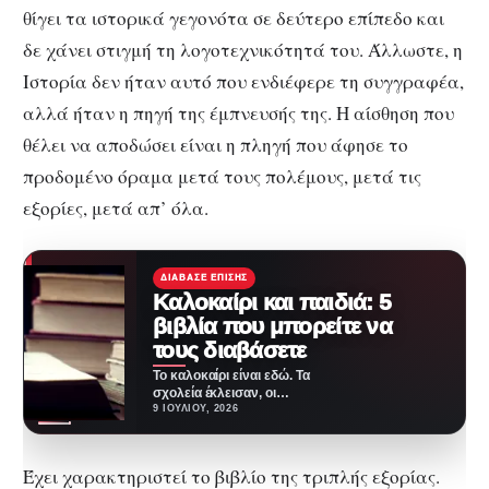
θίγει τα ιστορικά γεγονότα σε δεύτερο επίπεδο και
δε χάνει στιγμή τη λογοτεχνικότητά του. Άλλωστε, η
Ιστορία δεν ήταν αυτό που ενδιέφερε τη συγγραφέα,
αλλά ήταν η πηγή της έμπνευσής της. Η αίσθηση που
θέλει να αποδώσει είναι η πληγή που άφησε το
προδομένο όραμα μετά τους πολέμους, μετά τις
εξορίες, μετά απ’ όλα.
ΔΙΆΒΑΣΕ ΕΠΊΣΗΣ
Kαλοκαίρι και παιδιά: 5
βιβλία που μπορείτε να
τους διαβάσετε
Το καλοκαίρι είναι εδώ. Τα
σχολεία έκλεισαν, οι
δραστηριότητες ολοκληρώθηκαν
9 ΙΟΥΛΊΟΥ, 2026
για τη φετινή σεζόν και ήρθε…
Έχει χαρακτηριστεί το βιβλίο της τριπλής εξορίας.