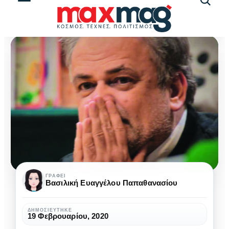
Αναζήτ
άρθρω
Μιχάλης
ΓΡΆΦΕΙ
Βασιλική Ευαγγέλου Παπαθανασίου
Σπέγγος:
“Η
ΔΗΜΟΣΙΕΎΤΗΚΕ
19 Φεβρουαρίου, 2020
χώρα