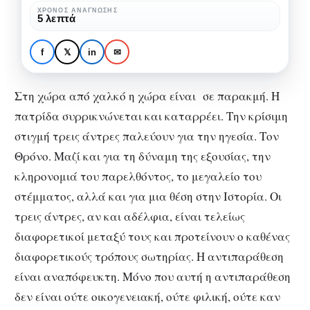
από
ΧΡΌΝΟΣ ΑΝΆΓΝΩΣΗΣ
5 λεπτά
ΒΙΒΛΊΟ
ΛΟΓΟΤΕΧΝΊΑ
ΣΥΝΕΝΤΕΎΞΕΙΣ
χαλκό
Μιχάλης Σπέγγος: “Η χώρα
δίνει
από χαλκό δίνει έμφαση
f
𝕏
in
✉
έμφαση
στη φαντασία”
στη
Στη χώρα από χαλκό η χώρα είναι σε παρακμή. Η
φαντασία”
πατρίδα συρρικνώνεται και καταρρέει. Την κρίσιμη
στιγμή τρεις άντρες παλεύουν για την ηγεσία. Τον
Θρόνο. Μαζί και για τη δύναμη της εξουσίας, την
κληρονομιά του παρελθόντος, το μεγαλείο του
στέμματος, αλλά και για μια θέση στην Ιστορία. Οι
τρεις άντρες, αν και αδέλφια, είναι τελείως
διαφορετικοί μεταξύ τους και προτείνουν ο καθένας
διαφορετικούς τρόπους σωτηρίας. Η αντιπαράθεση
είναι αναπόφευκτη. Μόνο που αυτή η αντιπαράθεση
δεν είναι ούτε οικογενειακή, ούτε φιλική, ούτε καν