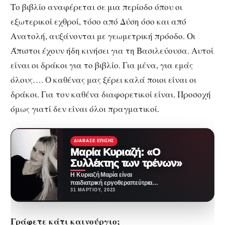
Το βιβλίο αναφέρεται σε μια περίοδο όπου οι
εξωτερικοί εχθροί, τόσο από Δύση όσο και από
Ανατολή, αυξάνονται με γεωμετρική πρόοδο. Οι
Άπιστοι έχουν ήδη κινήσει για τη Βασιλεύουσα. Αυτοί
είναι οι δράκοι για το βιβλίο. Για μένα, για εμάς
όλους…. Ο καθένας μας ξέρει καλά ποιοι είναι οι
δράκοι. Για τον καθένα διαφορετικοί είναι. Προσοχή
όμως γιατί δεν είναι όλοι πραγματικοί.
ΔΙΆΒΑΣΕ ΕΠΊΣΗΣ
Μαρία Κυριαζή: «Ο
Συλλέκτης των τρένων»
Η Κυριαζή Μαρία είναι
παιδιατρική εργοθεραπεύτρια
και συγγραφέας. Γεννήθηκε στις
31 ΜΑΡΤΊΟΥ, 2023
24/10/1989 στην Αθήνα, όπου
και διαμένει.…
Γράφετε κάτι καινούργιο;