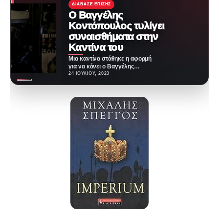
ΔΙΆΒΑΣΕ ΕΠΊΣΗΣ
Ο Βαγγέλης
Κοντόπουλος τυλίγει
συναισθήματα στην
Καντίνα του
Μια καντίνα στάθηκε η αφορμή
για να κάνει ο Βαγγέλης
Κοντόπουλος το μεγαλύτερο
24 ΙΟΥΛΊΟΥ, 2023
"ταξίδι" της ζωής…