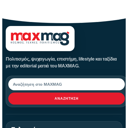
Καλοκαίρι αγαπημένο. Παραλίες, ξεκούραση και… ζέστη! Καμία
θερμοκρασία δε θα
Πολιτισμός, ψυχαγωγία, επιστήμη, lifestyle και ταξίδια
με την editorial ματιά του MAXMAG.
Αναζήτηση
ΑΝΑΖΉΤΗΣΗ