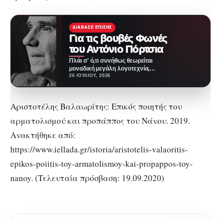
ΔΙΆΒΑΣΕ ΕΠΊΣΗΣ
Για τις βουβές Φωνές
του Αντόνιο Πόρτσια
Πλάι σ' ό,τι συνήθως θεωρείται
μοναδική μεγάλη λογοτεχνία,
πλάι σε έργα ογκώδη,
26 ΙΟΥΛΊΟΥ, 2026
περίπλοκα, "εγκυκλοπαιδικά",
μένουν στο…
Αριστοτέλης Βαλαωρίτης: Επικός ποιητής του
αρματολισμού και προπάππος του Νάνου. 2019.
Ανακτήθηκε από:
https://www.iellada.gr/istoria/aristotelis-valaoritis-
epikos-poiitis-toy-armatolismoy-kai-propappos-toy-
nanoy. (Τελευταία πρόσβαση: 19.09.2020)