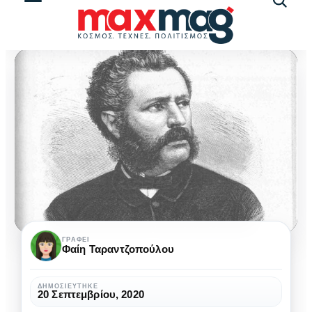
Αναζήτ
άρθρω
Αριστοτέλης
ΓΡΆΦΕΙ
Φαίη Ταραντζοπούλου
Βαλαωρίτης:
το
ΔΗΜΟΣΙΕΎΤΗΚΕ
20 Σεπτεμβρίου, 2020
ποιητικό