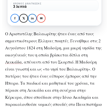
του
ΧΡΌΝΟΣ ΑΝΆΓΝΩΣΗΣ
ΒΙΒΛΊΟ
ΠΟΊΗΣΗ & ΠΟΙΗΤΈΣ
3 λεπτά
έργο
Αριστοτέλης
Βαλαωρίτης: το
f
𝕏
in
✉
ποιητικό του έργο
Ο Αριστοτέλης Βαλαωρίτης ήταν ένας από τους
σημαντικότερους Έλληνες ποιητές. Γεννήθηκε στις 2
Αυγούστου 1824 στη Μαδούρη, μια μικρή νησίδα της
οικογένειάς του η οποία βρίσκεται δίπλα στη
Λευκάδα
, απέναντι από τον Σκορπιό. Η Μαδούρη
είναι γνωστή και ως «το νησί του Βαλαωρίτη». Ο
πατέρας του ήταν ένας εύπορος έμπορος από την
Ήπειρο. Τα παιδικά και μαθητικά του χρόνια, τα
πέρασε στη Λευκάδα και στη συνέχεια στην
Κέρκυρα, όπου σπούδασε στην Ιόνιο Ακαδημία και
παρακολουθούσε νομικές σπουδές στο Πανεπιστήμιο