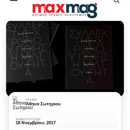
Αναζήτ
άρθρω
Συλλέκτης
ΓΡΆΦΕΙ
Αθηνα Σωτηριου
χρόνου
του
ΔΗΜΟΣΙΕΎΤΗΚΕ
18 Νοεμβρίου, 2017
Μίλτου