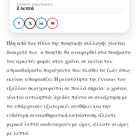
Γήτα
ΧΡΌΝΟΣ ΑΝΆΓΝΩΣΗΣ
2 λεπτά
ΒΙΒΛΊΟ
ΒΙΒΛΙΟΠΑΡΟΥΣΙΆΣΕΙΣ
ΠΟΊΗΣΗ & ΠΟΙΗΤΈΣ
Συλλέκτης χρόνου του
f
𝕏
in
✉
Μίλτου Γήτα
Ήδη από τον τίτλο της ποιητικής συλλογής γίνεται
διακριτό πως ο ποιητής θα αναφερθεί στα ποιήματα
του αρκετές φορές στον χρόνο, σε εκείνο τον
απροσδιόριστο παράγοντα που πλάθει τις ζωές όπως
εκείνος αποφασίζει. Η ρευστότητα της έννοιας του
εξάλλου σκιαγραφείται σε πολλά σημεία: ο χρόνος
γίνεται αντιληπτός σχεδόν πάντα σε συνάρτηση με
τις υπάρχουσες εξωτερικές συνθήκες και την
ενδότερη συναισθηματική κατάσταση, άλλοτε
μερικά λεπτά ισοδυναμούν με ώρες, άλλοτε οι ώρες
με λεπτά.