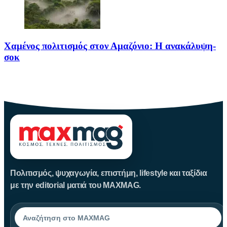
Χαμένος πολιτισμός στον Αμαζόνιο: Η ανακάλυψη-
σοκ
Για δεκαετίες, ο Αμαζόνιος θεωρούνταν μια σχεδόν παρθένα
ζούγκλα, ανέγγιχτη
Πολιτισμός, ψυχαγωγία, επιστήμη, lifestyle και ταξίδια
με την editorial ματιά του MAXMAG.
Αναζήτηση