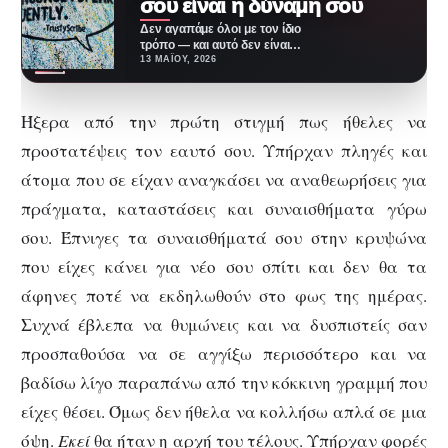
σου είναι η δύναμη σου
Δεν αγαπάμε όλοι με τον ίδιο
τρόπο — και αυτό δεν είναι
καθόλου πρόβλημα. Αντιθέτως
13 ΜΑΪ́ΟΥ, 2026
είναι…
Ήξερα από την πρώτη στιγμή πως ήθελες να
προστατέψεις τον εαυτό σου. Υπήρχαν πληγές και
άτομα που σε είχαν αναγκάσει να αναθεωρήσεις για
πράγματα, καταστάσεις και συναισθήματα γύρω
σου. Έπνιγες τα συναισθήματά σου στην κρυψώνα
που είχες κάνει για νέο σου σπίτι και δεν θα τα
άφηνες ποτέ να εκδηλωθούν στο φως της ημέρας.
Συχνά έβλεπα να θυμώνεις και να δυσπιστείς σαν
προσπαθούσα να σε αγγίξω περισσότερο και να
βαδίσω λίγο παραπάνω από την κόκκινη γραμμή που
είχες θέσει. Όμως δεν ήθελα να κολλήσω απλά σε μια
όψη.
Εκεί
θα ήταν η αρχή του τέλους. Υπήρχαν φορές