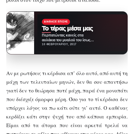
ΔΙΆΒΑΣΕ ΕΠΊΣΗΣ
Το τέρας μέσα μας
Περπατώντας κανείς στα
αυλάκια του μυαλού του ίσως
συναντήσει χιλιάδες πόρτες που
10 ΦΕΒΡΟΥΑΡΊΟΥ, 2017
μπορεί να οδηγήσουν σε…
Αν με ρωτήσεις τι κέρδισα απ’ όλο αυτό, από αυτή τη
μάχη των τελευταίων μηνών, δεν θα σου απαντήσω
γιατί δεν το θεώρησα ποτέ μάχη, παρά ένα μονοπάτι
που διέσχιζε όμορφα μέρη. Όσο για το τί κέρδισα δεν
υπάρχει λόγος να πω κάτι ούτε γι’ αυτό. Ο καθένας
κερδίζει κάτι στην ψυχή του από κάποια εμπειρία.
Είμαι από τα άτομα που είναι αρκετά τρελά να
πιστεύουν σε αξίες που φθίνουν στις μέρες μας. Αξίες