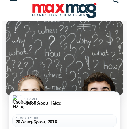
Αναζήτ
άρθρω
Χαμένοι
ΓΡΆΦΕΙ
Θεοδώρου Ηλίας
στη
μετάφραση
ΔΗΜΟΣΙΕΎΤΗΚΕ
20 Δεκεμβρίου, 2016