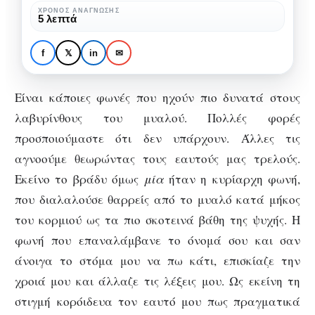
ΧΡΌΝΟΣ ΑΝΆΓΝΩΣΗΣ
5 λεπτά
f
𝕏
in
✉
ΑΨΥΧΟΛΌΓΗΤΑ
Χαμένοι στη μετάφραση
Είναι κάποιες φωνές που ηχούν πιο δυνατά στους
λαβυρίνθους του μυαλού. Πολλές φορές
προσποιούμαστε ότι δεν υπάρχουν. Άλλες τις
αγνοούμε θεωρώντας τους εαυτούς μας τρελούς.
Εκείνο το βράδυ όμως
μία
ήταν η κυρίαρχη φωνή,
που διαλαλούσε θαρρείς από το μυαλό κατά μήκος
του κορμιού ως τα πιο σκοτεινά βάθη της ψυχής. Η
φωνή που επαναλάμβανε το όνομά σου και σαν
άνοιγα το στόμα μου να πω κάτι, επισκίαζε την
χροιά μου και άλλαζε τις λέξεις μου. Ως εκείνη τη
στιγμή κορόιδευα τον εαυτό μου πως πραγματικά