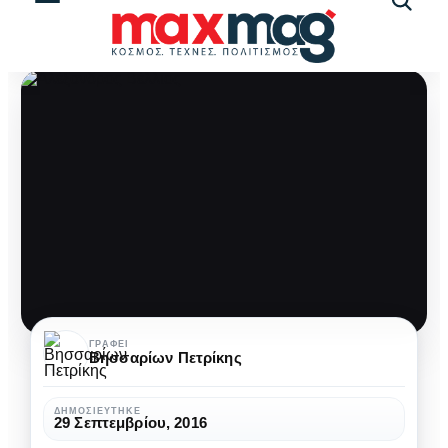
Αναζήτ
άρθρω
Υφίσταται
ΓΡΆΦΕΙ
Βησσαρίων Πετρίκης
δικαίωμα
στον
ΔΗΜΟΣΙΕΎΤΗΚΕ
29 Σεπτεμβρίου, 2016
«αξιοπρεπή»