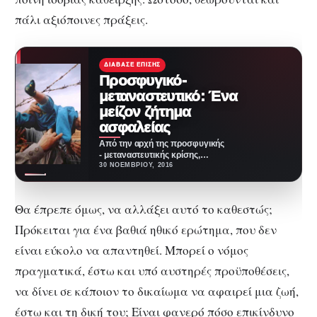
πάλι αξιόποινες πράξεις.
ΔΙΆΒΑΣΕ ΕΠΊΣΗΣ
Προσφυγικό-
μεταναστευτικό: Ένα
μείζον ζήτημα
ασφαλείας
Από την αρχή της προσφυγικής
- μεταναστευτικής κρίσης,
πολλές πτυχές της
30 ΝΟΕΜΒΡΊΟΥ, 2016
απασχόλησαν και απασχολούν
την κοινή…
Θα έπρεπε όμως, να αλλάξει αυτό το καθεστώς;
Πρόκειται για ένα βαθιά ηθικό ερώτημα, που δεν
είναι εύκολο να απαντηθεί. Μπορεί ο νόμος
πραγματικά, έστω και υπό αυστηρές προϋποθέσεις,
να δίνει σε κάποιον το δικαίωμα να αφαιρεί μια ζωή,
έστω και τη δική του; Είναι φανερό πόσο επικίνδυνο